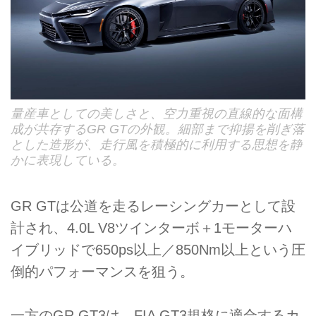
量産車としての美しさと、空力重視の直線的な面構
成が共存するGR GTの外観。細部まで抑揚を削ぎ落
とした造形が、走行風を積極的に利用する思想を静
かに表現している。
GR GTは公道を走るレーシングカーとして設
計され、4.0L V8ツインターボ＋1モーターハ
イブリッドで650ps以上／850Nm以上という圧
倒的パフォーマンスを狙う。
一方のGR GT3は、FIA GT3規格に適合するカ