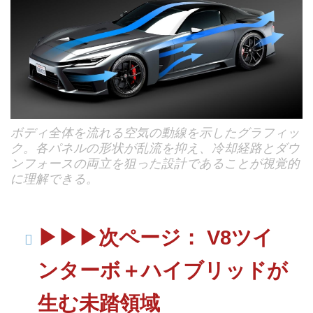
ボディ全体を流れる空気の動線を示したグラフィッ
ク。各パネルの形状が乱流を抑え、冷却経路とダウ
ンフォースの両立を狙った設計であることが視覚的
に理解できる。
▶︎▶︎▶︎次ページ： V8ツイ
ンターボ＋ハイブリッドが
生む未踏領域