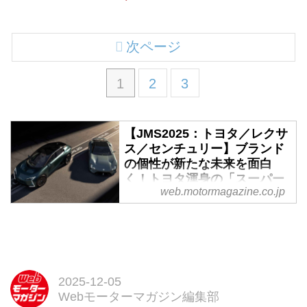
次ページ
1
2
3
【JMS2025：トヨタ／レクサ
ス／センチュリー】ブランド
の個性が新たな未来を面白
く！トヨタ渾身の「スーパー
web.motormagazine.co.jp
ジャンプ」への布石が今、躍
動し始める - Webモーターマ
ガジン
「CENTURY」が独立したこと
で、グループ全体のブランド戦略
に大きな変革の時を迎えた
2025-12-05
「TOYOTA」。それぞれの役割が
Webモーターマガジン編集部