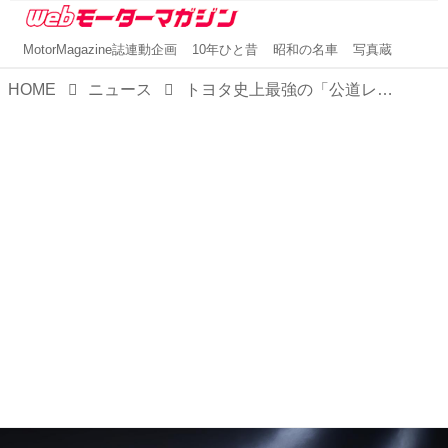
MotorMagazine誌連動企画
10年ひと昔
昭和の名車
写真蔵
HOME
ニュース
トヨタ史上最強の「公道レーシングカー」誕生へ～新型「GR GT」＆「GR GT3」が示す次世代フラッグシップの実像～