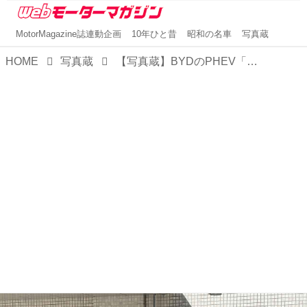
MotorMagazine誌連動企画
10年ひと昔
昭和の名車
写真蔵
HOME
写真蔵
【写真蔵】BYDのPHEV「シーライオン6」は「7」よりもコンパクト。今後1.5Lターボ＋2モーター搭載モデルの追加も