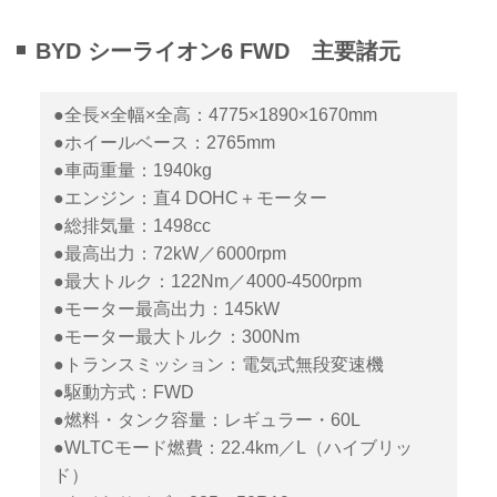
BYD シーライオン6 FWD 主要諸元
●全長×全幅×全高：4775×1890×1670mm
●ホイールベース：2765mm
●車両重量：1940kg
●エンジン：直4 DOHC＋モーター
●総排気量：1498cc
●最高出力：72kW／6000rpm
●最大トルク：122Nm／4000-4500rpm
●モーター最高出力：145kW
●モーター最大トルク：300Nm
●トランスミッション：電気式無段変速機
●駆動方式：FWD
●燃料・タンク容量：レギュラー・60L
●WLTCモード燃費：22.4km／L（ハイブリッ
ド）