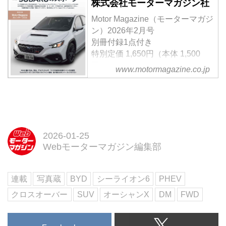
株式会社モーターマガジン社
る。
なく3年を迎えようとしている。
2024年の年間販売台数は2223台
Motor Magazine（モーターマガジ
だったが、2025年6月の時点で累
ン）2026年2月号
計5000台を突破した。その勢い
別冊付録1点付き
をさらに加速させようとするの
特別定価 1,650円（本体 1,500
が、国内導入モデル第5弾となる
円）
www.motormagazine.co.jp
プラグインハイブリッドSUV、そ
＜創刊70周年記念特大号＞
して398万2000円からという脅威
【 大特集 】SUBARUのスポーツ
の価格設定で登場したシーライオ
【特別企画】絵になる。彩る。ア
ン6である。（撮影：平野 陽）
ルファロメオ ／ マツダの直列6気
筒エンジンの可能性 ほか
【特別付録】「Motor Magazine
2026-01-25
Webモーターマガジン編集部
オリジナルカレンダー 2026」
試し読み
＜内容紹介＞
連載
写真蔵
BYD
シーライオン6
PHEV
2026年2月号の大特集は
「SUBARUのスポーツ」。現行
クロスオーバー
SUV
オーシャンX
DM
FWD
モデル、歴史、技術、人という4
つの視点から、速さ...