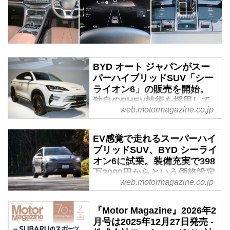
BYD オート ジャパンがスー
パーハイブリッドSUV「シー
ライオン6」の販売を開始。
独自のPHEV技術を採用して
web.motormagazine.co.jp
日本初導入 - Webモーターマ
ガジン
EV感覚で走れるスーパーハイ
2025年12月1日、BYD オート ジ
ブリッドSUV、BYD シーライ
ャパン（以下、BAJ）は独自のハ
オン6に試乗。装備充実で398
イブリッドシステムであるスーパ
万2000円からという価格設定
ーハイブリッド「DM-i」を搭載す
web.motormagazine.co.jp
は驚異的 - Webモーターマガ
るSUV「シーライオン
ジン
（SEALION）6」を発売。デリバ
『Motor Magazine』2026年2
リーは、FWDが2026年1月末、
2023年1月にBYDのBEV、ATTO
月号は2025年12月27日発売 -
AWDが同年3月からを予定してい
3が日本に導入されてから、まも