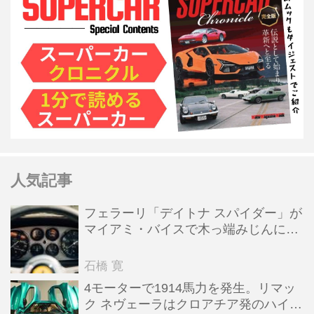
人気記事
フェラーリ「デイトナ スパイダー」が
マイアミ・バイスで木っ端みじんにな
った後「テスタロッサ」に化けた理由
石橋 寛
4モーターで1914馬力を発生。リマッ
ク ネヴェーラはクロアチア発のハイパ