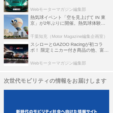
ーBEV【スーパーカークロニクル・完
全版／115】
Webモーターマガジン編集部
熱気球イベント「空を見上げて IN 東
京」が2年ぶりに開催。熱気球体験搭
乗会や模型飛行機づくり教室などのコ
ンテンツも
千葉知充（Motor Magazine編集企画室）
スシローとGAZOO Racingが初コラ
ボ！ 限定ミニカー付き商品の他、富士
スピードウェイのイベント体験があた
る抽選企画などを展開
Webモーターマガジン編集部
次世代モビリティの情報をお届けします