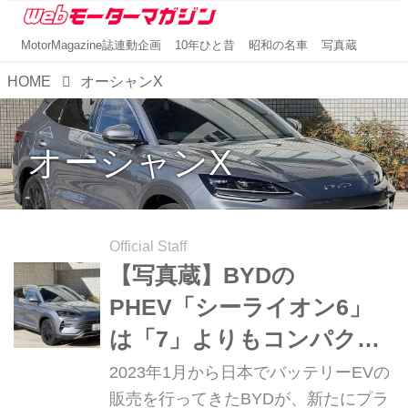
MotorMagazine誌連動企画
10年ひと昔
昭和の名車
写真蔵
HOME
オーシャンX
オーシャンX
Official Staff
【写真蔵】BYDの
PHEV「シーライオン6」
は「7」よりもコンパク
ト。今後1.5Lターボ＋2モ
2023年1月から日本でバッテリーEVの
ーター搭載モデルの追加も
販売を行ってきたBYDが、新たにプラ