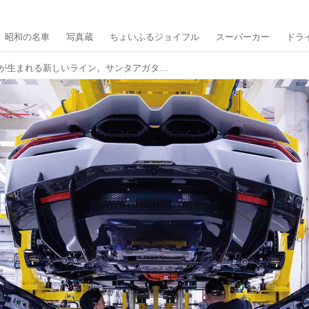
昭和の名車
写真蔵
ちょいふるジョイフル
スーパーカー
ドラ
ランボルギーニV12が生まれる新しいライン。サンタアガタボロネーゼで車両価格の理由を垣間見る