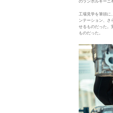
のランボルギーニ本社を
工場見学を筆頭に
ンテーション、さ
せるものだった。
ものだった。