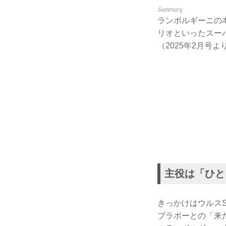
ランボルギーニの
リオといったスー
（2025年2月号
主役は「ひと
きっかけはウルス
ブラボーとの「来