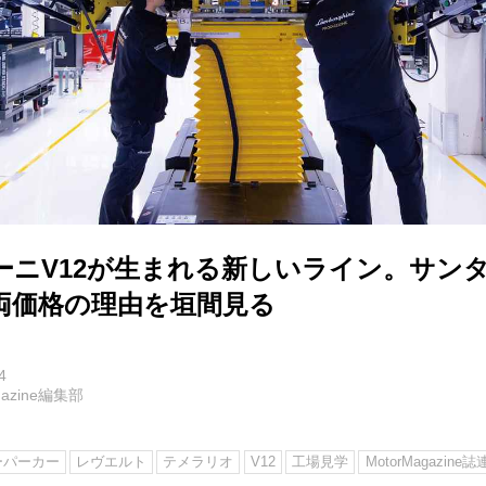
ーニV12が生まれる新しいライン。サン
両価格の理由を垣間見る
4
agazine編集部
ーパーカー
レヴエルト
テメラリオ
V12
工場見学
MotorMagazine