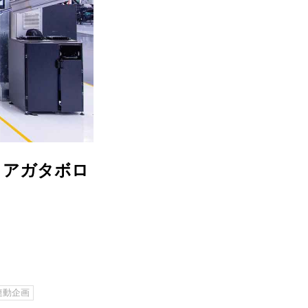
タアガタボロ
誌連動企画