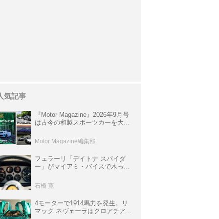
人気記事
『Motor Magazine』2026年9月号
は古今の和製スポーツカーを大特
集。欧州スポーツ＆スーパーカー
情報も満載
Motor Magazine編集部
フェラーリ「デイトナ スパイダ
ー」がマイアミ・バイスで木っ端
みじんになった後「テスタロッ
サ」に化けた理由
石橋 寛
4モーターで1914馬力を発生。リ
マック ネヴェーラはクロアチア発
のハイパーBEV【スーパーカーク