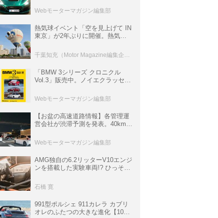
ロニクル・完全版／115】
Webモーターマガジン編集部
熱気球イベント「空を見上げて IN
東京」が2年ぶりに開催。熱気球
体験搭乗会や模型飛行機づくり教
室などのコンテンツも
千葉知充（Motor Magazine編集企画室）
「BMW 3シリーズ クロニクル
Vol.3」販売中。ノイエクラッセか
ら3シリーズへ、誕生50周年記念
ムック
Webモーターマガジン編集部
【お盆の高速道路情報】各管理運
営会社が渋滞予測を発表。40km以
上の渋滞を予測されている道が複
数ある
Webモーターマガジン編集部
AMG独自の6.2リッターV10エンジ
ンを搭載した実験車両!? ひっそり
生き残っていた「CLK DTM AMG
P900 プロトタイプ」とは
石橋 寛
991型ポルシェ 911カレラ カブリ
オレのふたつの大きな進化【10年