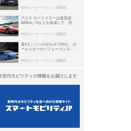
ひと昔の新車】
Webモーターマガジン編集部
テスラ ロードスターは最高速
400km／h以上を達成して、世界
最速を目指すハイパーEV【スーパ
ーカークロニクル・完全版／
Webモーターマガジン編集部
113】
直4エンジンのボルボ V60も、ポ
ールスターのパフォーマンス・パ
ッケージでパワーアップ【10年ひ
と昔の新車】
Webモーターマガジン編集部
次世代モビリティの情報をお届けします