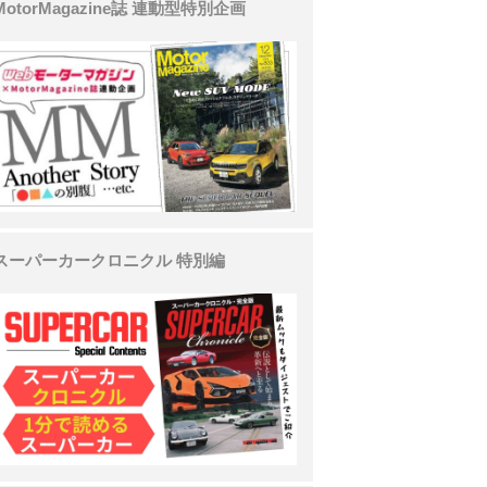
MotorMagazine誌 連動型特別企画
スーパーカークロニクル 特別編