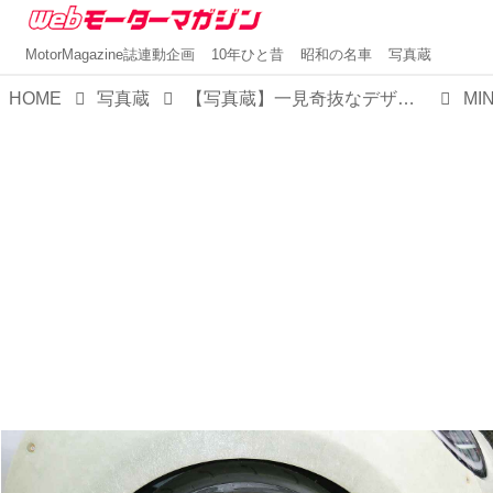
MotorMagazine誌連動企画
10年ひと昔
昭和の名車
写真蔵
HOME
写真蔵
【写真蔵】一見奇抜なデザインのMINI ザ・スケッグだが、ブランドのビジョンを具現化しつつも軽量化を徹底されていた
MI