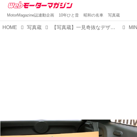
MotorMagazine誌連動企画
10年ひと昔
昭和の名車
写真蔵
HOME
写真蔵
【写真蔵】一見奇抜なデザインのMINI ザ・スケッグだが、ブランドのビジョンを具現化しつつも軽量化を徹底されていた
MI