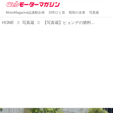
MotorMagazine誌連動企画
10年ひと昔
昭和の名車
写真蔵
HOME
写真蔵
【写真蔵】ヒョンデの燃料電池自動車「ネッソ」が2代目にフルモデルチェンジされて日本導入開始