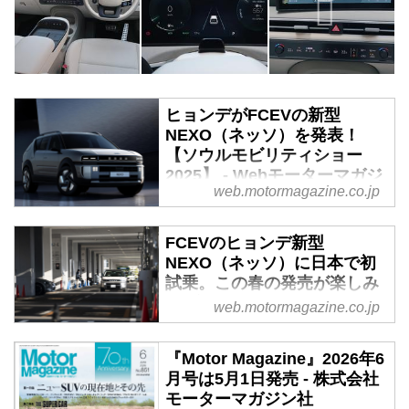
ヒョンデがFCEVの新型
NEXO（ネッソ）を発表！
【ソウルモビリティショー
2025】 - Webモーターマガジ
web.motormagazine.co.jp
ン
HMC（Hyundai Motor
FCEVのヒョンデ新型
Company）は、韓国のソウルモ
NEXO（ネッソ）に日本で初
ビリティショーで開催されたグロ
試乗。この春の発売が楽しみ
ーバルローンチイベントにおい
な1台 - Webモーターマガジ
web.motormagazine.co.jp
て、先端のミッドサイズSUVであ
ン
る新型水素電気自動車（FCEV）
「NEXO（ネッソ）」を発表し
韓国の自動車メーカー
『Motor Magazine』2026年6
た。
Hyundai（ヒョンデ）が日本市場
月号は5月1日発売 - 株式会社
へ乗用車で再参入したときに持ち
モーターマガジン社