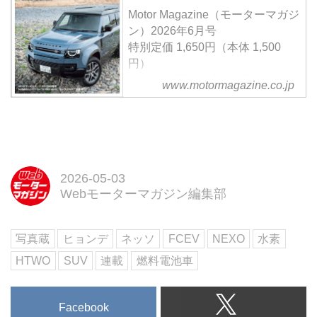
込んだ1台がFCEV（フューエル
Motor Magazine（モーターマガジ
セルエレクトリックビークル＝燃
ン）2026年6月号
料電池電気自動車）のNEXO（ネ
特別定価 1,650円（本体 1,500
ッソ）である。そのネッソもフル
円）
モデルチェンジして新世代とな
＜創刊70周年記念特大号＞
www.motormagazine.co.jp
り、2026年春に日本で発売され
【第一特集】ニューSUVの現在地
る。
とその先
【第二特集】THE SUPER
CAR…アストンンマーティン
DBX S & ヴァンテージS
【特別企画】ランボルギーニ ミ
2026-05-03
Webモーターマガジン編集部
ウラ60周年 ほか
試し読み
＜内容紹介＞
写真蔵
ヒョンデ
ネッソ
FCEV
NEXO
水素
6月号の第一特集は、電動化と高
級化で激変する「ニューSUVの現
HTWO
SUV
連載
燃料電池車
在地とその先」。PHEVのディフ
ェンダーやポルシェのBEV、復活
のホンダCR-Vまで...
Facebook