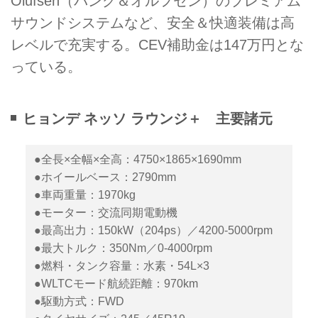
Olufsen（バング＆オルフセン）のプレミアム
サウンドシステムなど、安全＆快適装備は高
レベルで充実する。CEV補助金は147万円とな
っている。
ヒョンデ ネッソ ラウンジ＋ 主要諸元
●全長×全幅×全高：4750×1865×1690mm
●ホイールベース：2790mm
●車両重量：1970kg
●モーター：交流同期電動機
●最高出力：150kW（204ps）／4200-5000rpm
●最大トルク：350Nm／0-4000rpm
●燃料・タンク容量：水素・54L×3
●WLTCモード航続距離：970km
●駆動方式：FWD