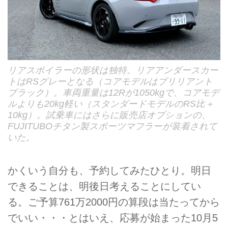
リアスポイラーの形状は独特。リアアンダースカー
トはRSグレーとなる（コアモデルはブリリアント
ブラック）。車両重量は12Rが1050kgで、コアモデ
ルよりも20kg軽い（スタンダードモデルのRS比＋
10kg）。試乗車にはさらに販売店オプションの、
FUJITUBOチタン製スポーツマフラーが装着されて
いた。
かくいう自分も、予約してみたひとり。明日
できることは、明後日考えることにしてい
る。ご予算761万2000円の算段は当たってから
でいい・・・とはいえ、応募が始まった10月5