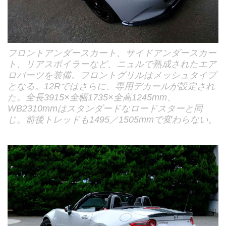
フロントアンダースカート、サイドアンダースカー
ト、リアスポイラーなど、ニュルで熟成されたエア
ロパーツを装備。フロントグリルはメッシュタイプ
となる。12Rではさらに、専用デカールが設定され
た。全長3915×全幅1735×全高1245mm、
WB2310mmはスタンダードなロードスターと同
じ。前後トレッドも1495／1505mmで変わらない。