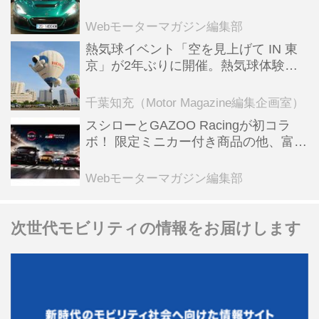
ーBEV【スーパーカークロニクル・完
全版／115】
Webモーターマガジン編集部
熱気球イベント「空を見上げて IN 東
京」が2年ぶりに開催。熱気球体験搭
乗会や模型飛行機づくり教室などのコ
ンテンツも
千葉知充（Motor Magazine編集企画室）
スシローとGAZOO Racingが初コラ
ボ！ 限定ミニカー付き商品の他、富士
スピードウェイのイベント体験があた
る抽選企画などを展開
Webモーターマガジン編集部
次世代モビリティの情報をお届けします