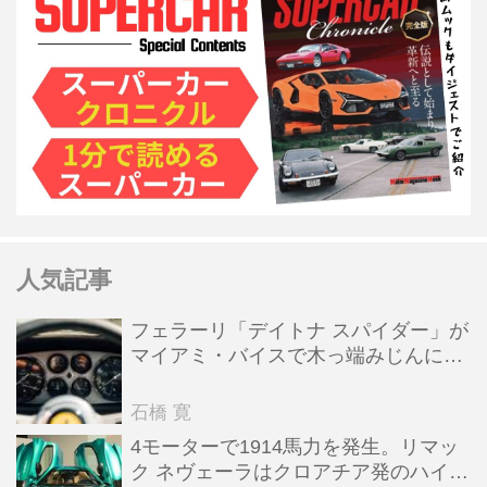
人気記事
フェラーリ「デイトナ スパイダー」が
マイアミ・バイスで木っ端みじんにな
った後「テスタロッサ」に化けた理由
石橋 寛
4モーターで1914馬力を発生。リマッ
ク ネヴェーラはクロアチア発のハイパ