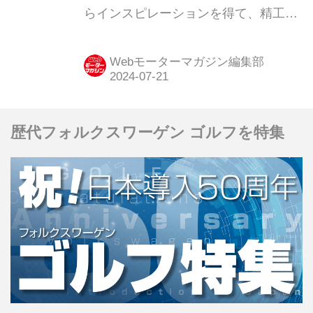
らインスピレーションを得て、精工に
設定
作り上げた限定コレクション「レンジ
ローバースポーツ SV セレスティアル
Webモーターマガジン編集部
コレクション（CELESTIAL
COLLECTION）」を発表。同日より受
注を開始した。
歴代フォルクスワーゲン ゴルフを特集