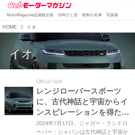
MotorMagazine誌連動企画
10年ひと昔
昭和の名車
写真蔵
HOME
イオ
イオ
Official Staff
レンジローバースポーツ
に、古代神話と宇宙からイ
ンスピレーションを得た5
つの特別仕様車「セレステ
2024年7月17日、ジャガー・ランドロ
ィアル コレクション」を
ーバー・ジャパンは古代神話と宇宙か