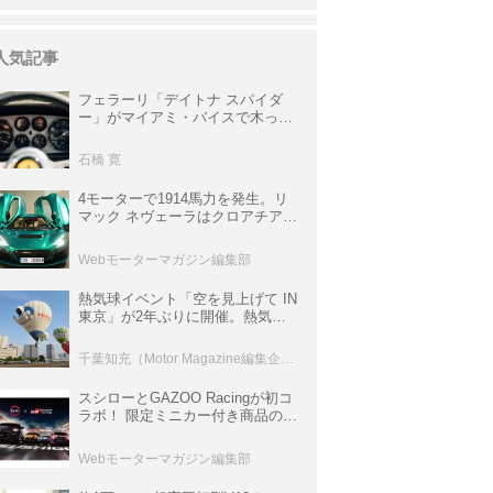
人気記事
フェラーリ「デイトナ スパイダ
ー」がマイアミ・バイスで木っ端
みじんになった後「テスタロッ
サ」に化けた理由
石橋 寛
4モーターで1914馬力を発生。リ
マック ネヴェーラはクロアチア発
のハイパーBEV【スーパーカーク
ロニクル・完全版／115】
Webモーターマガジン編集部
熱気球イベント「空を見上げて IN
東京」が2年ぶりに開催。熱気球
体験搭乗会や模型飛行機づくり教
室などのコンテンツも
千葉知充（Motor Magazine編集企画室）
スシローとGAZOO Racingが初コ
ラボ！ 限定ミニカー付き商品の
他、富士スピードウェイのイベン
ト体験があたる抽選企画などを展
Webモーターマガジン編集部
開