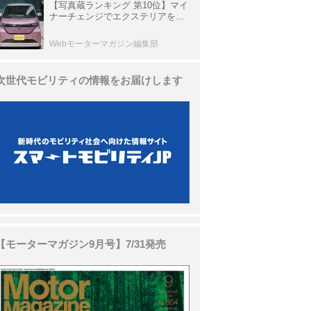
【写真蔵ランキング 第10位】マイ
ナーチェンジでエクステリアを刷
新、使い勝手も向上した「日産 サ
クラ」
Webモーターマガジン編集部
次世代モビリティの情報をお届けします
【モーターマガジン9月号】7/31発売