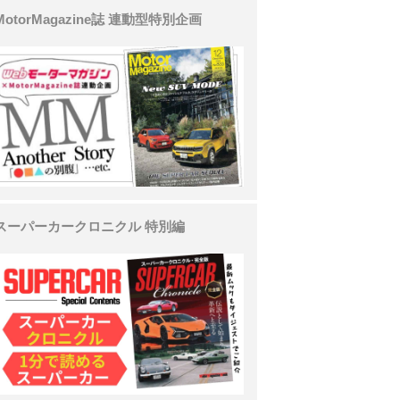
MotorMagazine誌 連動型特別企画
スーパーカークロニクル 特別編