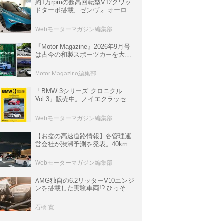
約1万rpmの超高回転型V12クワッ
ドターボ搭載、ゼンヴォ オーロラ
は100台限定、デンマーク発のハ
イパーカー【スーパーカークロニ
Webモーターマガジン編集部
クル・完全版／116】
『Motor Magazine』2026年9月号
は古今の和製スポーツカーを大特
集。欧州スポーツ＆スーパーカー
情報も満載
Motor Magazine編集部
「BMW 3シリーズ クロニクル
Vol.3」販売中。ノイエクラッセか
ら3シリーズへ、誕生50周年記念
ムック
Webモーターマガジン編集部
【お盆の高速道路情報】各管理運
営会社が渋滞予測を発表。40km以
上の渋滞を予測されている道が複
数ある
Webモーターマガジン編集部
AMG独自の6.2リッターV10エンジ
ンを搭載した実験車両!? ひっそり
生き残っていた「CLK DTM AMG
P900 プロトタイプ」とは
石橋 寛