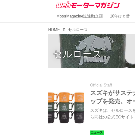
MotorMagazine誌連動企画
10年ひと昔
HOME
セルロース
セルロース
Official Staff
スズキがサステ
ップを発売。オ
スズキは、セルロースを
ら同社の公式ECサイト「