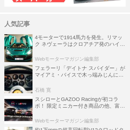
人気記事
4モーターで1914馬力を発生。リマッ
ク ネヴェーラはクロアチア発のハイパ
ーBEV【スーパーカークロニクル・完
全版／115】
Webモーターマガジン編集部
フェラーリ「デイトナ スパイダー」が
マイアミ・バイスで木っ端みじんにな
った後「テスタロッサ」に化けた理由
石橋 寛
スシローとGAZOO Racingが初コラ
ボ！ 限定ミニカー付き商品の他、富士
スピードウェイのイベント体験があた
る抽選企画などを展開
Webモーターマガジン編集部