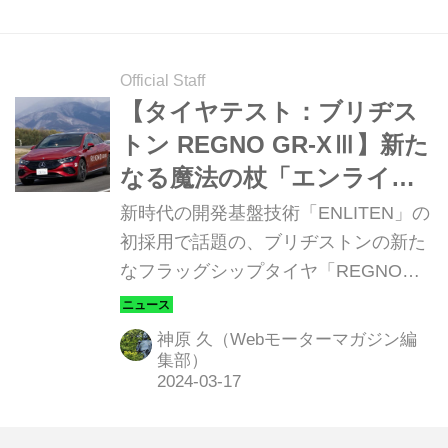
チに加え、スポーティな国産FF＆FR
に装着して、フィット感を試すことが
Official Staff
できました。
【タイヤテスト：ブリヂス
トン REGNO GR-XⅢ】新た
なる魔法の杖「エンライト
ン」は、優れた快適性とと
新時代の開発基盤技術「ENLITEN」の
もに多彩なクルマの魅力
初採用で話題の、ブリヂストンの新た
なフラッグシップタイヤ「REGNO
を、見事に際立たせていた
GR-XⅢ」をテストドライブ。クロー
ズドコースと公道での試乗で見えてき
神原 久（Webモーターマガジン編
たのは、タイヤの丸さと軽さ、そして
集部）
「薄さ」がもたらす様々な恩恵だっ
た。