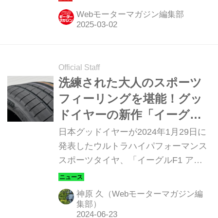
ーゲットとした「究極のカスタマイ
Webモーターマガジン編集部
ズ」が、愛車の静粛性や快適性はもち
ろん、走行性能から燃費性能にいたる
まで、大きくグレードアップしてくれ
そうだ。（文：神原 久／写真：ブリヂ
Official Staff
ストン MotorMagazine 2025年3月号よ
洗練された大人のスポーツ
り）
フィーリングを堪能！グッ
ドイヤーの新作「イーグル
F1 アシンメトリック6」を
日本グッドイヤーが2024年1月29日に
初テスト【新着タイヤ試
発表したウルトラハイパフォーマンス
スポーツタイヤ、「イーグルF1 アシ
乗】
ンメトリック6（EAGLE F1
ASYMMETRIC 6（アシンメトリック
神原 久（Webモーターマガジン編
シックス）」を初テスト。欧州を代表
集部）
するステーションワゴンやホットハッ