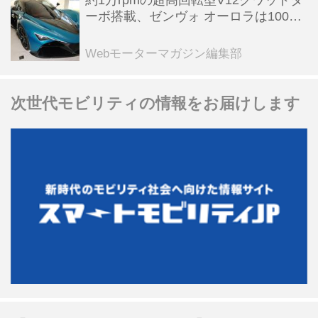
約1万rpmの超高回転型V12クワッドタ
ーボ搭載、ゼンヴォ オーロラは100台
限定、デンマーク発のハイパーカー
【スーパーカークロニクル・完全版／
Webモーターマガジン編集部
116】
次世代モビリティの情報をお届けします