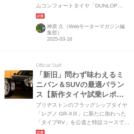
ムコンフォートタイヤ「DUNLOP
も抜群だ
SPORT MAXX LUX(スポーツマックス
ラックス)」の発売を開始した。街乗り
神原 久（Webモーターマガジン編
での試乗を通して、その優れた個性を
集部）
確かめることができた。（写真：伊藤
嘉啓）
Official Staff
「新旧」問わず味わえるミ
ニバン＆SUVの最適バラン
ス【新作タイヤ試乗レポー
ト：ブリヂストン レグノ
ブリヂストンのフラッグシップタイヤ
GR-XⅢ タイプRV】
「レグノ GR-XⅢ」に新たに加わった
「タイプRV」を公道と特設コースでテ
スト。ミニバン＆コンパクトSUVをタ