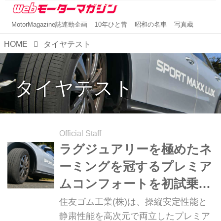
MotorMagazine誌連動企画
10年ひと昔
昭和の名車
写真蔵
HOME
タイヤテスト
タイヤテスト
Official Staff
ラグジュアリーを極めたネ
ーミングを冠するプレミア
ムコンフォートを初試乗！
「DUNLOP SPORT MAXX
住友ゴム工業(株)は、操縦安定性能と
LUX」は輸入SUVとの相性
静粛性能を高次元で両立したプレミア