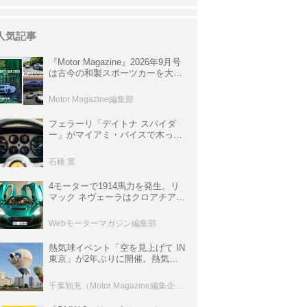
人気記事
『Motor Magazine』2026年9月号
は古今の和製スポーツカーを大特
集。欧州スポーツ＆スーパーカー
情報も満載
Motor Magazine編集部
フェラーリ「デイトナ スパイダ
ー」がマイアミ・バイスで木っ端
みじんになった後「テスタロッ
サ」に化けた理由
石橋 寛
4モーターで1914馬力を発生。リ
マック ネヴェーラはクロアチア発
のハイパーBEV【スーパーカーク
ロニクル・完全版／115】
Webモーターマガジン編集部
熱気球イベント「空を見上げて IN
東京」が2年ぶりに開催。熱気球
体験搭乗会や模型飛行機づくり教
室などのコンテンツも
千葉知充（Motor Magazine編集企画室）