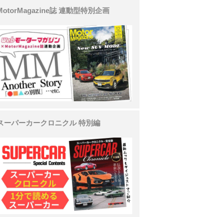
MotorMagazine誌 連動型特別企画
スーパーカークロニクル 特別編