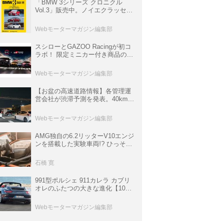
「BMW 3シリーズ クロニクル
Vol.3」販売中。ノイエクラッセか
ら3シリーズへ、誕生50周年記念
ムック
Webモーターマガジン編集部
スシローとGAZOO Racingが初コ
ラボ！ 限定ミニカー付き商品の
他、富士スピードウェイのイベン
ト体験があたる抽選企画などを展
Webモーターマガジン編集部
開
【お盆の高速道路情報】各管理運
営会社が渋滞予測を発表。40km以
上の渋滞を予測されている道が複
数ある
Webモーターマガジン編集部
AMG独自の6.2リッターV10エンジ
ンを搭載した実験車両!? ひっそり
生き残っていた「CLK DTM AMG
P900 プロトタイプ」とは
石橋 寛
991型ポルシェ 911カレラ カブリ
オレのふたつの大きな進化【10年
ひと昔の新車】
Webモーターマガジン編集部