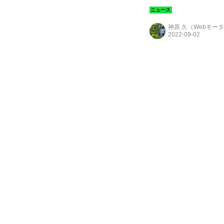
神原 久（Webモー