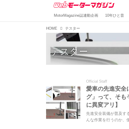
MotorMagazine誌連動企画
10年ひと昔
HOME
テスター
テスター
Official Staff
愛車の先進安全
グ」って、そも
に異変アリ】
先進安全装備が普及する
んな作業を行うのか、