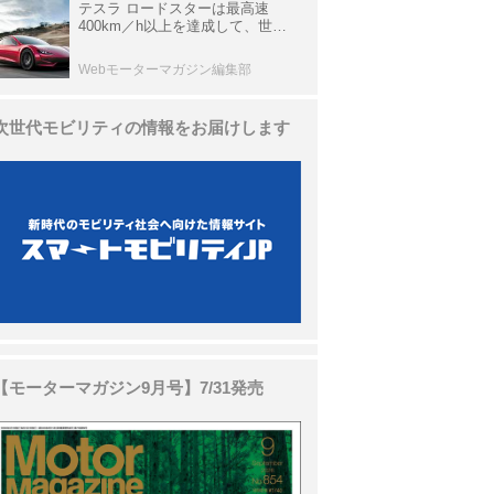
テスラ ロードスターは最高速
400km／h以上を達成して、世界
最速を目指すハイパーEV【スーパ
ーカークロニクル・完全版／
Webモーターマガジン編集部
113】
次世代モビリティの情報をお届けします
【モーターマガジン9月号】7/31発売