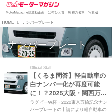
MotorMagazine誌連動企画
10年ひと昔
昭和の名車
写真蔵
HOME
ナンバープレート
ナンバープレート
Official Staff
【くるま問答】軽自動車の
白ナンバー化が再度可能
に！？2025大阪・関西万博
記念ナンバープレートとそ
ラグビーW杯・2020東京五輪記念ナン
の他の記念プレートを解
バープレートの申請により軽自動車の