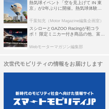
熱気球イベント「空を見上げて IN 東
京」が2年ぶりに開催。熱気球体験搭
乗会や模型飛行機づくり教室などのコ
ンテンツも
千葉知充（Motor Magazine編集企画室）
スシローとGAZOO Racingが初コラ
ボ！ 限定ミニカー付き商品の他、富士
スピードウェイのイベント体験があた
る抽選企画などを展開
Webモーターマガジン編集部
次世代モビリティの情報をお届けします