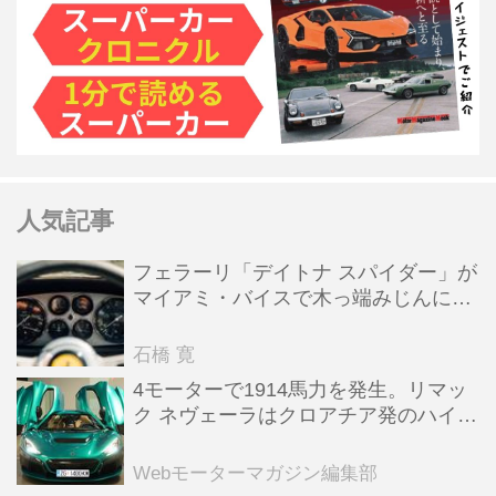
人気記事
フェラーリ「デイトナ スパイダー」が
マイアミ・バイスで木っ端みじんにな
った後「テスタロッサ」に化けた理由
石橋 寛
4モーターで1914馬力を発生。リマッ
ク ネヴェーラはクロアチア発のハイパ
ーBEV【スーパーカークロニクル・完
全版／115】
Webモーターマガジン編集部