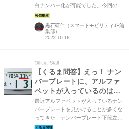
白ナンバー化が可能でした。今回の大
説！
阪・関西万博記念プレートでも白ナン
バーにできるのでしょうか。
黒石研仁（スマートモビリティJP編
集部）
Official Staff
【くるま問答】えっ！ ナン
バープレートに、アルファ
ベットが入っているのはな
ぜ？
最近アルファベットが入っているナン
バープレートを見かけることが多くな
ってきた。ナンバープレート下段左側
であれば駐留軍人の私有車両であるこ