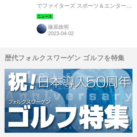
でファイターズ スポーツ＆エンターテ
イメントとパートナーシップ契約を締
結。北海道ボールパーク Fビレッジ
篠原政明
（以下、Fビレッジ）とエスコンフィ
ールド北海道（以下、エスコンフィー
ルド）の一般駐車場を「ダンロップ パ
歴代フォルクスワーゲン ゴルフを特集
ーキング（DUNLOP PARKING）」と
命名し、同社が独自開発した「AI タイ
ヤ点検」を実施した。