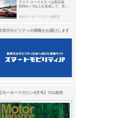
テスラ ロードスターは最高速
400km／h以上を達成して、世界
最速を目指すハイパーEV【スーパ
ーカークロニクル・完全版／
Webモーターマガジン編集部
113】
次世代モビリティの情報をお届けします
【モーターマガジン9月号】7/31発売