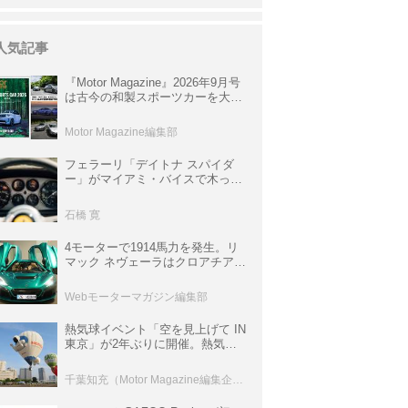
人気記事
『Motor Magazine』2026年9月号
は古今の和製スポーツカーを大特
集。欧州スポーツ＆スーパーカー
情報も満載
Motor Magazine編集部
フェラーリ「デイトナ スパイダ
ー」がマイアミ・バイスで木っ端
みじんになった後「テスタロッ
サ」に化けた理由
石橋 寛
4モーターで1914馬力を発生。リ
マック ネヴェーラはクロアチア発
のハイパーBEV【スーパーカーク
ロニクル・完全版／115】
Webモーターマガジン編集部
熱気球イベント「空を見上げて IN
東京」が2年ぶりに開催。熱気球
体験搭乗会や模型飛行機づくり教
室などのコンテンツも
千葉知充（Motor Magazine編集企画室）