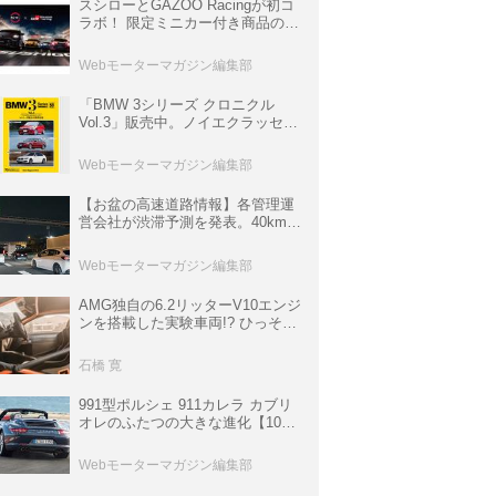
スシローとGAZOO Racingが初コ
ラボ！ 限定ミニカー付き商品の
他、富士スピードウェイのイベン
ト体験があたる抽選企画などを展
Webモーターマガジン編集部
開
「BMW 3シリーズ クロニクル
Vol.3」販売中。ノイエクラッセか
ら3シリーズへ、誕生50周年記念
ムック
Webモーターマガジン編集部
【お盆の高速道路情報】各管理運
営会社が渋滞予測を発表。40km以
上の渋滞を予測されている道が複
数ある
Webモーターマガジン編集部
AMG独自の6.2リッターV10エンジ
ンを搭載した実験車両!? ひっそり
生き残っていた「CLK DTM AMG
P900 プロトタイプ」とは
石橋 寛
991型ポルシェ 911カレラ カブリ
オレのふたつの大きな進化【10年
ひと昔の新車】
Webモーターマガジン編集部