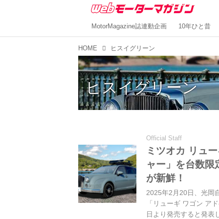
MotorMagazine誌連動企画
10年ひと昔
HOME
ヒスイグリーン
ヒスイグリーン
Official Staff
ミツオカ リュ
ャー」を台数限
が新鮮！
2025年2月20日、
「リューギ ワゴン アドベン
日より発売すると発表