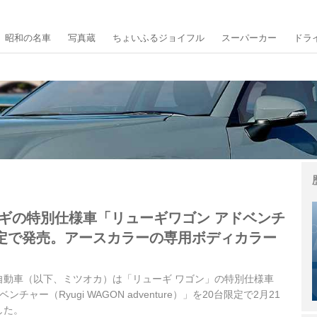
昭和の名車
写真蔵
ちょいふるジョイフル
スーパーカー
ドラ
ーギの特別仕様車「リューギワゴン アドベンチ
定で発売。アースカラーの専用ボディカラー
光岡自動車（以下、ミツオカ）は「リューギ ワゴン」の特別仕様車
チャー（Ryugi WAGON adventure）」を20台限定で2月21
した。