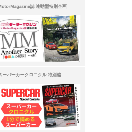
MotorMagazine誌 連動型特別企画
スーパーカークロニクル 特別編