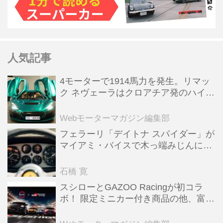
人気記事
4モーターで1914馬力を発生。リマッ
ク ネヴェーラはクロアチア発のハイパ
ーBEV【スーパーカークロニクル・完
全版／115】
Webモーターマガジン編集部
フェラーリ「デイトナ スパイダー」が
マイアミ・バイスで木っ端みじんにな
った後「テスタロッサ」に化けた理由
石橋 寛
スシローとGAZOO Racingが初コラ
ボ！ 限定ミニカー付き商品の他、富士
スピードウェイのイベント体験があた
る抽選企画などを展開