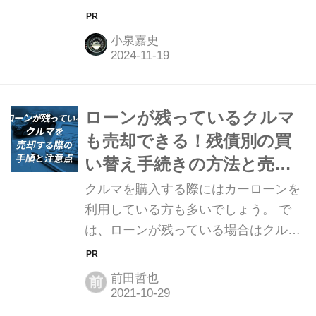
方も多いのではないでしょうか。この
記事では、リースと購入のどちらが得
小泉嘉史
かについて、シミュレーションした結
果から考えます。 近年利用者がどんど
ん増えているカーリース。今、新しい
クルマの持ち方として注目されている
ローンが残っているクルマ
サービスです。 しかしながら、「結局
も売却できる！残債別の買
どちらが得なのか」という部分に関し
い替え手続きの方法と売り
ては、疑問を持つ方も多いと思いま
方を詳しく解説！
クルマを購入する際にはカーローンを
す。 結論、支払い総額だけを切り取れ
利用している方も多いでしょう。 で
ば購入のほうが安くなりやすいです
は、ローンが残っている場合はクルマ
が、初期費用や明快さまで考えると、
の売却はできるのでしょうか？ローン
リースも決して悪いサービスではあり
が残っているクルマの所有権が自分で
ません。また、ローンで購入する場合
前田哲也
前
ない場合が多いため、疑問に思う方も
は金利が大きく関...
少なくないのではないでしょうか。 先