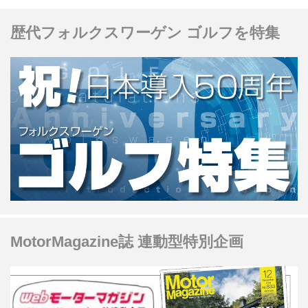
に結論を申し上げますと、ローンが残
歴代フォルクスワーゲン ゴルフを特集
っていても基本的にクルマを売却する
ことは可能です。 この記事では、ロー
ンが残っているクルマの売却方法につ
いて詳しく解説いたします。 →【当サ
イトおすすめNo.1】カーセンサーの一
括査定で買取価格を今すぐ調べる！ ロ
ーンが残っているクルマも売却可能 改
めて結論を申し上げますと、ローンが
残っていてもクルマを売却することは
可...
MotorMagazine誌 連動型特別企画