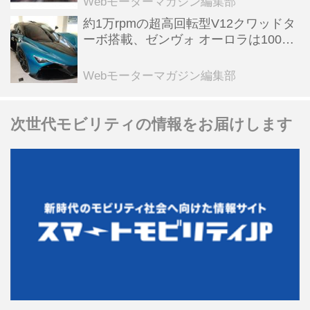
Webモーターマガジン編集部
約1万rpmの超高回転型V12クワッドタ
ーボ搭載、ゼンヴォ オーロラは100台
限定、デンマーク発のハイパーカー
【スーパーカークロニクル・完全版／
Webモーターマガジン編集部
116】
次世代モビリティの情報をお届けします