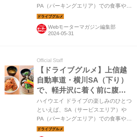
PA（パーキングエリア）での食事やお
みやげ。今回は上信越自動車道・横川
SA（下り）のテイクアウト グルメを
Webモーターマガジン編集部
紹介しよう。
Official Staff
【ドライブグルメ】上信越
自動車道・横川SA（下り）
で、軽井沢に着く前に腹ご
しらえをしておこう！
ハイウエイ ドライブの楽しみのひとつ
といえば、SA（サービスエリア）や
PA（パーキングエリア）での食事やお
みやげ。今回は上信越自動車道・横川
SA（下り）のグルメを紹介しよう。