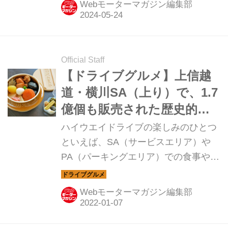
Webモーターマガジン編集部
Official Staff
【ドライブグルメ】上信越
道・横川SA（上り）で、1.7
億個も販売された歴史的な
駅弁をテイクアウト
ハイウエイドライブの楽しみのひとつ
といえば、SA（サービスエリア）や
PA（パーキングエリア）での食事やお
みやげ。今回は、上信越自動車道・横
川SA（上り）のテイクアウトグルメを
Webモーターマガジン編集部
紹介しよう。