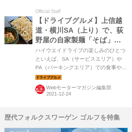
Official Staff
【ドライブグルメ】上信越
道・横川SA（上り）で、荻
野屋の自家製麺「そば」と
山の幸をいただく
ハイウエイドライブの楽しみのひとつ
といえば、SA（サービスエリア）や
PA（パーキングエリア）での食事やお
みやげ。今回は、上信越自動車道・横
川SA（上り）のグルメ「燈歌名物 鴨
Webモーターマガジン編集部
せいろそば」を紹介しよう。
歴代フォルクスワーゲン ゴルフを特集