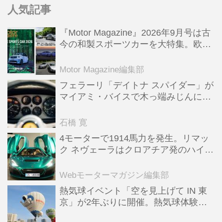
人気記事
『Motor Magazine』2026年9月号は古
今の和製スポーツカーを大特集。欧州
スポーツ＆スーパーカー情報も満載
Motor Magazine編集部
フェラーリ「デイトナ スパイダー」が
マイアミ・バイスで木っ端みじんにな
った後「テスタロッサ」に化けた理由
石橋 寛
4モーターで1914馬力を発生。リマッ
ク ネヴェーラはクロアチア発のハイパ
ーBEV【スーパーカークロニクル・完
全版／115】
Webモーターマガジン編集部
熱気球イベント「空を見上げて IN 東
京」が2年ぶりに開催。熱気球体験搭
乗会や模型飛行機づくり教室などのコ