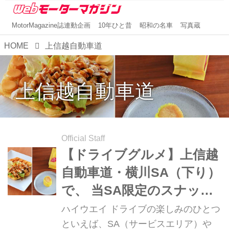
MotorMagazine誌連動企画
10年ひと昔
昭和の名車
写真蔵
HOME
上信越自動車道
上信越自動車道
Official Staff
【ドライブグルメ】上信越
自動車道・横川SA（下り）
で、 当SA限定のスナック
とスイーツを満喫しよう！
ハイウエイ ドライブの楽しみのひとつ
といえば、SA（サービスエリア）や