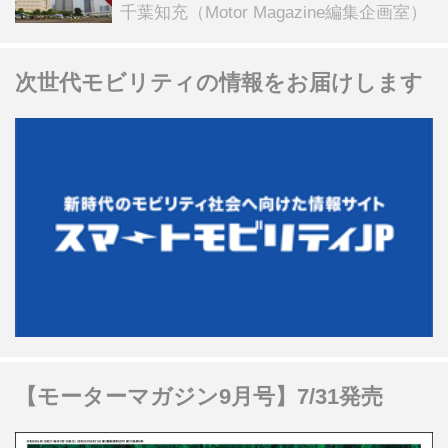
ンテンツも
千葉知充（Motor Magazine編集企画室）
次世代モビリティの情報をお届けします
【モーターマガジン9月号】7/31発売