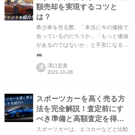
紹介します。 新車を購入する際、カタ
額売却を実現するコツと
ログに記載された金額だと購入するか
は？
どうか悩む方も少なくないのではない
希少車を売る際、「本当に今の価格で
でしょうか。また、メーカーのホーム
合っているのだろうか」「もっと価値
ページで見積もりをしても、金額を見
があるのではないか」と不安になる方
て諦めてしまうという方もいらっしゃ
は少なくないのではないでしょうか。
るでしょう。 しかし、新車の購入時
結論から言うと、希少車を適正に売る
は、商談を経て値引きをしてもらえる
澤口宏美
澤
ためには、「誰に」「どの方法で」売
ことが殆どです...
るかを慎重に選ぶことが最も重要で
す。 一般的な買取店にそのまま持ち込
むと、希少性や市場価値が十分に評価
スポーツカーを高く売る方
されないまま、相場より低い価格で手
法を完全解説！査定前にす
放してしまう可能性があります。 例え
べき準備と高額査定を得る
ば「専門店に売却する」「希望額で出
ポイントについて
スポーツカーは、エコカーなどと比較
品できるオークションや委託販売を利