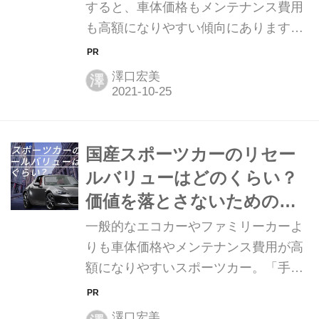
すると、車体価格もメンテナンス費用
用する」などが解決策となります。 こ
も高額になりやすい傾向にあります。
の記事では、希少車の売却方法の選び
より多くの方に好まれて薄利多売で利
方、おすすめの買取・売却サービス、
益を出せるエコカーやファミリーカー
高く売れやすい条件、そして実践的な
澤口宏美
澤
とは違い、各メーカーが最新技術を採
コツを整理...
用し、走る喜びや運転の楽しさを実現
するために全力を尽くしたクルマがス
ポーツカーです。 その時々の時代背景
国産スポーツカーのリセー
を表したような性能とデザインが採り
ルバリューはどのくらい？
入れられ、クルマの歴史を振り返るた
価値を落とさないためのメ
めには欠かせない存在。そんなスポー
ンテナンス方法とは？
一般的なエコカーやファミリーカーよ
ツカーを高く売るための注意ポイント
りも車体価格やメンテナンス費用が高
や、買取価格が落ちにくいスポーツカ
額になりやすいスポーツカー。「手放
ーの特徴をお伝えします。 →【スポー
すときは売却しよう」または「売却し
ツカー専門買取店多数！】楽天Car車
たお金を次のクルマの購入に充てよ
買取への無料査定依頼はこちら！ 査定
澤口宏美