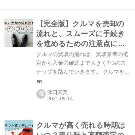
却方法を選びましょう。売却方法の選
び方や特徴と併せて、スムーズに売却
手続きを進めるための注意点をご紹介
【完全版】クルマを売却の
します。 →【当サイトおすすめNo.1】
流れと、スムーズに手続き
カーセンサーの一括査定で買取価格を
を進めるための注意点につ
今すぐ調べる！ クルマを売却する方法
いて
クルマの買取の流れは、買取業者の選
は5種類 クルマの売却方法は、大きく
定から入金の確認まで大きく7つのス
分けて5種類あります。多くの方が利
テップを踏んでいきます。 クルマを買
用される「下取り」や「一括査定」も
取に出すなら、手続きをスムーズに進
売却方法の一つです。下取りや一括査
めたいと思うものです。そこで、買取
定は利用しやすいので認知度も高いで
澤口宏美
澤
の全体の流れと各ステップでの注意
すが、そ...
点、トラブルになりやすいポイントと
対処法をまとめました。 事前に手続き
の流れを把握し、気持ちの良い取引に
クルマが高く売れる時期は
できるよう役立ててください。 →【当