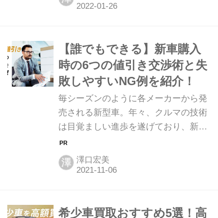
ままでは無駄な維持費が生じてしま
も、「査定しないと...
い、とてももったいないです。そこ
で、いらないクルマのおすすめの処分
方法をご紹介します。 家族の独立や転
【誰でもできる】新車購入
勤、都市部への引っ越しなどの要因で
時の6つの値引き交渉術と失
クルマを使う機会が減ってしまった方
敗しやすいNG例を紹介！
や、故障したクルマを修理できずその
毎シーズンのように各メーカーから発
ままにして乗らなくなってしまったと
売される新型車。年々、クルマの技術
いう方は、その後のクルマの処分につ
は目覚ましい進歩を遂げており、新機
いて悩むことがあるでしょう。「使う
能がどんどん追加されています。新車
ことがあるかもしれない」「いつか直
を少しでも安く買いたいという方は、
そう」と思っていても、環境や収入に
澤口宏美
澤
購入時の値引き交渉を取り入れてみま
変化があると、その...
しょう。新車の値引き交渉は実は簡単
です。そこで、交渉に取り入れるべき
コツと、やらない方が良いNG例をご
希少車買取おすすめ5選！高