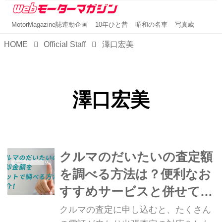
MotorMagazine誌連動企画
10年ひと昔
昭和の名車
写真蔵
HOME
Official Staff
澤口宏美
澤口宏美
クルマのだいたいの査定額
を調べる方法は？便利なお
すすめサービスと併せて紹
介！
クルマの査定に申し込むと、たくさん