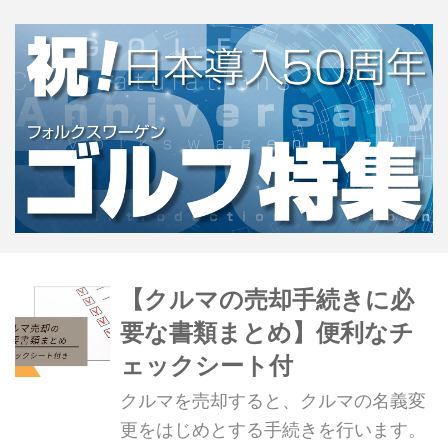
ーの価値を正しく査定してもらって買
取価格に反映させるには、専門店での
買取がお勧めです。では、どうやって
信頼できるスポーツカー買取専門店を
探せばいいのでしょうか？ この記事で
は、スポーツカー買取専門店を利用す
るメリットと、専門店の上手な探し方
についてお伝えします。 →【スポーツ
カー専門買...
【クルマの売却手続きに必
要な書類まとめ】便利なチ
ェックシート付
クルマを売却すると、クルマの名義変
更をはじめとする手続きを行います。