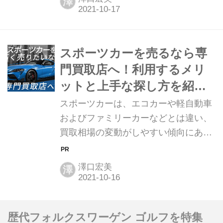
澤
う」という場合には、リセールバリュ
時にス...
ーを考慮したクルマ選びも重要になり
ます。 スポーツカー全体でも、車種や
グレードによって値崩れの程度は様々
スポーツカーを売るなら専
です。スポーツカーのリセールバリュ
門買取店へ！利用するメリ
ーは高い傾向にありますが、状態によ
ットと上手な探し方を紹
って大きく左右されます。リセールバ
介！
スポーツカーは、エコカーや軽自動車
リューを保つためのメンテナンス方法
およびファミリーカーなどとは違い、
も併せて解説していきましょう。
買取相場の変動がしやすい傾向にあり
→【スポーツカー専門買取店多数！】
ます。また、トレンドや市場での人
楽天Car車買取への無料査定依頼はこ
気、希少価値などが年々移行していき
ちら！ 国産スポーツカーのリセールバ
澤口宏美
澤
ます。 流通台数も他のクルマと比較し
リューはどれぐ...
て少なめなので、多くの買取販売店で
は買取実績を積みにくく、1ヵ月単位
歴代フォルクスワーゲン ゴルフを特集
で相場が動きやすいです。 スポーツカ