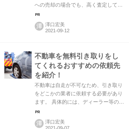
への売却の場合でも、高く査定しても
たいタイミングです。 クルマは年数と
らうポイントや手続きに関する注意
走行距離によって、日々評価額は下が
点、ローンや保険に関する注意点など
っていく一方です。少しでも高く売...
澤口宏美
澤
様々です。 また、個人で手続きを行う
オークションや個人売買の場合は、さ
らに細かな点まで配慮しないと、トラ
ブルに発展してしまうことがありま
不動車を無料引き取りをし
す。そこで、クルマの売却時に生じる
てくれるおすすめの依頼先
様々な注意点をまとめました。 →【当
を紹介！
サイトおすすめNo.1】カーセンサーの
不動車は自走が不可なため、引き取り
一括査定で買取価格を今すぐ調べる！
をどこかの業者に依頼する必要があり
クルマの査定額低下を防ぐための注意
ます。 具体的には、ディーラー等の自
点4つ クルマを売却するときは、少し
動車販売店、買取業者、廃車買取業者
でも高く売りたいと思う人が大半では
などが候補に上がるかと思いますが、
ないでしょうか。クルマの年式や走行
澤口宏美
澤
おすすめは廃車買取業者です。 なぜな