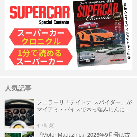
人気記事
フェラーリ「デイトナ スパイダー」が
マイアミ・バイスで木っ端みじんにな
った後「テスタロッサ」に化けた理由
石橋 寛
『Motor Magazine』2026年9月号は古