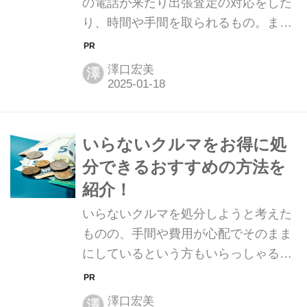
の電話が来たり出張査定の対応をした
り、時間や手間を取られるもの。ま
た、決断を迫られるシーンが多いので
「まだ売るかはっきりと決めきれてい
澤口宏美
澤
ない」という方には、気軽に申し込み
できるものではないでしょう。クルマ
のだいたいの査定額や相場がわかれ
ば、その後の動き方やスケジュールの
いらないクルマをお得に処
調整もしやすくなります。そこで、ク
分できるおすすめの方法を
ルマの査定相場や概算売却金額を調べ
紹介！
る方法をご紹介します。 クルマの査定
いらないクルマを処分しようと考えた
には、大量の着信やしつこい営業マン
ものの、手間や費用が心配でそのまま
などマイナスのイメージを抱いている
にしているという方もいらっしゃるで
方も少なくありません。査定に申し込
しょう。しかし、そのままにしていて
みをしてしまうと、だいたいどのくら
も自動車税や任意保険が発生している
いの金額になるのかを知りたいだけで
澤口宏美
澤