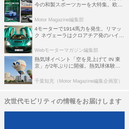
今の和製スポーツカーを大特集。欧州
スポーツ＆スーパーカー情報も満載
Motor Magazine編集部
4モーターで1914馬力を発生。リマッ
ク ネヴェーラはクロアチア発のハイパ
ーBEV【スーパーカークロニクル・完
全版／115】
Webモーターマガジン編集部
熱気球イベント「空を見上げて IN 東
京」が2年ぶりに開催。熱気球体験搭
乗会や模型飛行機づくり教室などのコ
ンテンツも
千葉知充（Motor Magazine編集企画室）
次世代モビリティの情報をお届けします