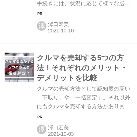
手続きには、状況に応じて様々な必要
書類を用意しなければなりません。ク
ルマの種類や状態、売却する相手によ
澤口宏美
澤
って、必要となる書類が変わります。
スムーズに手続きを進めるには、あら
かじめ、ご自身の手続き内容に必要な
書類を把握しておくことと、発行に時
クルマを売却する5つの方
間のかかる書類の手配をしておくこと
法！それぞれのメリット・
が大切です。 そこで、手続き内容に応
デメリットを比較
じて必要になる書類を、一覧表にして
クルマの売却方法として認知度の高い
ご紹介します。さらに、各書類の発行
「下取り」や「一括査定」。それ以外
場所や手数料、紛失時の再発行の方法
にもクルマを売却する方法がありま
まで徹底解説します。 →【当サイトお
す。クルマの売却方法は、それぞれに
すすめNo.1】カーセンサーの一括査定
メリットとデメリットがあるので、自
で買取価格を今すぐ調べる！ クルマ
澤口宏美
澤
分の状況やクルマの状態に合わせた売
（普...