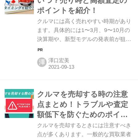
いつ？売り時と高額査定の
サイトおすすめNo.1】カーセンサーの
ポイントを紹介！
一括査定で買取価格を今すぐ調べる！
クルマには高く売れやすい時期があり
クルマ買取の流れはどのように進む？
ます。具体的には1〜3月、9〜10月の
7つのステップで解説 クルマ買取のも
決算期や、新型モデルの発表前が狙い
っとも一般的な方法は、買取業者への
目です。他にも走行距離などの目安が
売却です。買取業者にクルマを売却す
あります。この記事では高くクルマを
る流れは、以下の７つのステップを踏
澤口宏美
澤
売るための狙い目の時期や、高額査定
んで...
を得るためのポイントについてお伝え
します。 クルマには高く売れやすい時
期があります。1〜3月、そして9〜10
クルマを売却する時の注意
月の時期は特に狙い目です。また、フ
点まとめ！トラブルや査定
ルモデルチェンジの情報を得たら、そ
額低下を防ぐためのポイン
の前に売ることも高額査定を得るため
トについて
クルマを売却するときには注意すべき
のコツになります。 また、初度登録か
点が多くあります。一般的な買取業者
ら13年、走行距離10万キロも目安にし