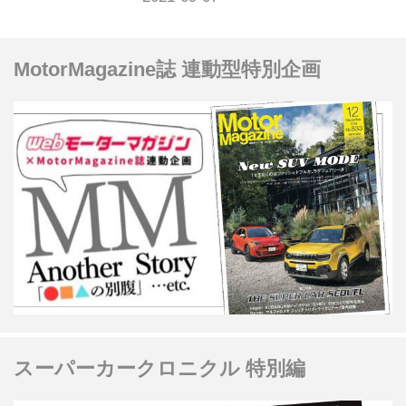
距離によ...
ら、レッカー代無料の業者が多いほ
か、クルマの引き取りや廃車手続き費
MotorMagazine誌 連動型特別企画
用も無料で行ってくれるお店が多いか
らです。 その他の依頼先では数万円の
処分費用がかかることが一般的ですか
ら、かなりお得であることがわかると
思います。 この記事では、不動車の引
き取りにかかる一般的な費用や、廃車
買取を利用するメリット・デメリット
を解説していきます。 →クルマ処分は
カーネクストへ！【廃車手続き0
円！】お申し...
スーパーカークロニクル 特別編