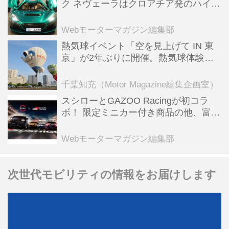
ク ネヴェーラはクロアチア発のハイパ
ーBEV【スーパーカークロニクル・完
全版／115】
Webモーターマガジン編集部
熱気球イベント「空を見上げて IN 東
京」が2年ぶりに開催。熱気球体験搭
乗会や模型飛行機づくり教室などのコ
ンテンツも
千葉知充（Motor Magazine編集企画室）
スシローとGAZOO Racingが初コラ
ボ！ 限定ミニカー付き商品の他、富士
スピードウェイのイベント体験があた
る抽選企画などを展開
Webモーターマガジン編集部
次世代モビリティの情報をお届けします