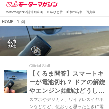
MotorMagazine誌連動企画
10年ひと昔
昭和の名車
写真蔵
HOME
鍵
鍵
Official Staff
【くるま問答】スマートキ
ーが電池切れ？ ドアの解錠
やエンジン始動はどうした
らいい？
スマホやデジカメ、ワイヤレスイヤホ
ンなどなど、使おうと思ったときに電