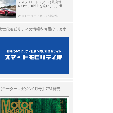
テスラ ロードスターは最高速
400km／h以上を達成して、世界
最速を目指すハイパーEV【スーパ
ーカークロニクル・完全版／
Webモーターマガジン編集部
113】
次世代モビリティの情報をお届けします
【モーターマガジン9月号】7/31発売