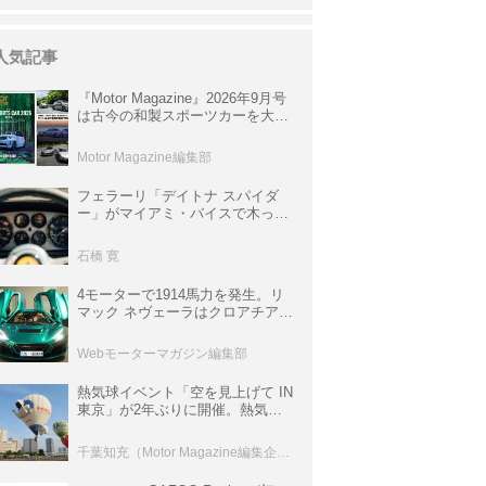
人気記事
『Motor Magazine』2026年9月号
は古今の和製スポーツカーを大特
集。欧州スポーツ＆スーパーカー
情報も満載
Motor Magazine編集部
フェラーリ「デイトナ スパイダ
ー」がマイアミ・バイスで木っ端
みじんになった後「テスタロッ
サ」に化けた理由
石橋 寛
4モーターで1914馬力を発生。リ
マック ネヴェーラはクロアチア発
のハイパーBEV【スーパーカーク
ロニクル・完全版／115】
Webモーターマガジン編集部
熱気球イベント「空を見上げて IN
東京」が2年ぶりに開催。熱気球
体験搭乗会や模型飛行機づくり教
室などのコンテンツも
千葉知充（Motor Magazine編集企画室）