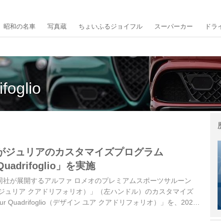
昭和の名車
写真蔵
ちょいふるジョイフル
スーパーカー
ドラ
foglio
がジュリアのカスタマイズプログラム
 Quadrifoglio」を実施
パンは、同社が展開するアルファ ロメオのプレミアムスポーツサルーン
ifoglio（ジュリア クアドリフォリオ）」（左ハンドル）のカスタマイズ
our Quadrifoglio（デザイン ユア クアドリフォリオ）」を、2024
、全国のアルファ ロメオ正規ディーラーにて開始した。