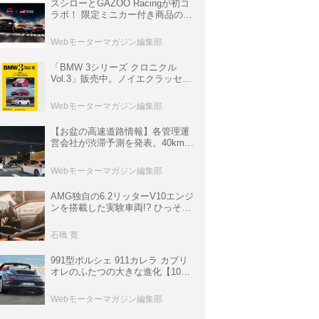
スシローとGAZOO Racingが初コ
ラボ！ 限定ミニカー付き商品の
他、富士スピードウェイのイベン
ト体験があたる抽選企画などを展
Webモーターマガジン編集部
開
「BMW 3シリーズ クロニクル
Vol.3」販売中。ノイエクラッセか
ら3シリーズへ、誕生50周年記念
ムック
Webモーターマガジン編集部
【お盆の高速道路情報】各管理運
営会社が渋滞予測を発表。40km以
上の渋滞を予測されている道が複
数ある
Webモーターマガジン編集部
AMG独自の6.2リッターV10エンジ
ンを搭載した実験車両!? ひっそり
生き残っていた「CLK DTM AMG
P900 プロトタイプ」とは
石橋 寛
991型ポルシェ 911カレラ カブリ
オレのふたつの大きな進化【10年
ひと昔の新車】
Webモーターマガジン編集部