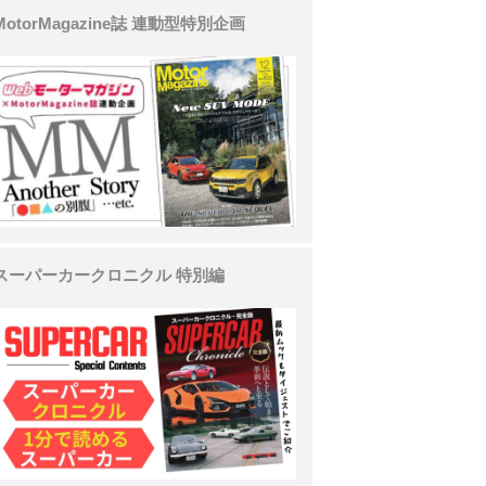
MotorMagazine誌 連動型特別企画
スーパーカークロニクル 特別編