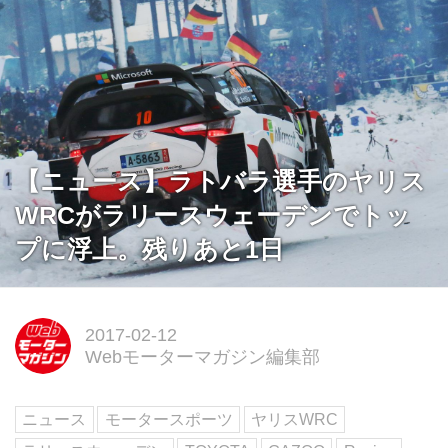
【ニュース】ラトバラ選手のヤリス
WRCがラリースウェーデンでトッ
プに浮上。残りあと1日
2017-02-12
Webモーターマガジン編集部
ニュース
モータースポーツ
ヤリスWRC