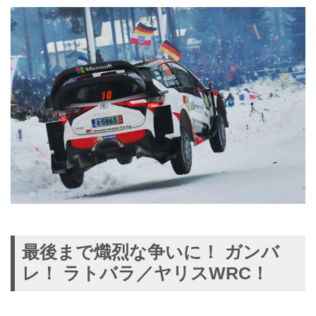
最後まで熾烈な争いに！ ガンバ
レ！ ラトバラ／ヤリスWRC！