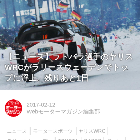
【ニュース】ラトバラ選手のヤリス
WRCがラリースウェーデンでトッ
プに浮上。残りあと1日
2017-02-12
Webモーターマガジン編集部
ニュース
モータースポーツ
ヤリスWRC