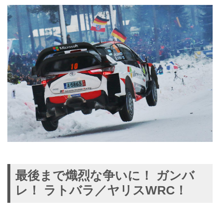
最後まで熾烈な争いに！ ガンバ
レ！ ラトバラ／ヤリスWRC！