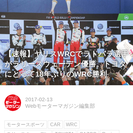
【速報】ヤリスWRCでラトバラ選手
がラリースウェーデン優勝。トヨタ
にとって18年ぶりのWRC勝利
2017-02-13
Webモーターマガジン編集部
モータースポーツ
CAR
WRC