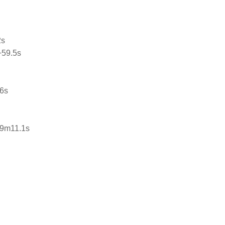
s
9.5s
6s
11.1s