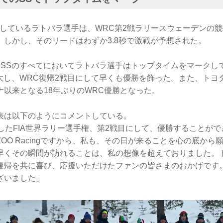
場しているラトバラ選手は、WRC第2戦ラリースウェーデンの競
。しかし、そのリードはわずか3.8秒で激戦が予想された。
たSSのすべてにおいてラトバラ選手はトップタイムをマークし
拡大し、WRC復帰2戦目にして早くも優勝を飾った。また、トヨタ
ナ以来となる18年ぶりのWRC優勝となった。
表は以下のようにコメントしている。
したFIA世界ラリー選手権、第2戦目にして、優勝することが
GAZOO Racingですから、私も、その日が来ることを心の底か
早くその瞬間が訪れることは、私の想像を超えておりました。
復帰を共に喜び、応援いただけたファンの皆さまのおかげです
ざいました」