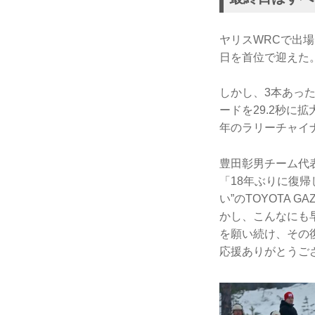
ヤリスWRCで出
日を首位で迎えた
しかし、3本あっ
ードを29.2秒に
年のラリーチャイ
豊田彰男チーム代
「18年ぶりに復帰
い”のTOYOTA 
かし、こんなにも
を願い続け、その
応援ありがとうご