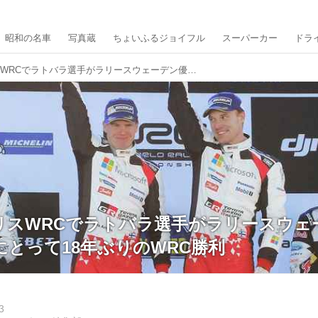
昭和の名車
写真蔵
ちょいふるジョイフル
スーパーカー
ドラ
【速報】ヤリスWRCでラトバラ選手がラリースウェーデン優勝。トヨタにとって18年ぶりのWRC勝利
リスWRCでラトバラ選手がラリースウェ
とって18年ぶりのWRC勝利
3