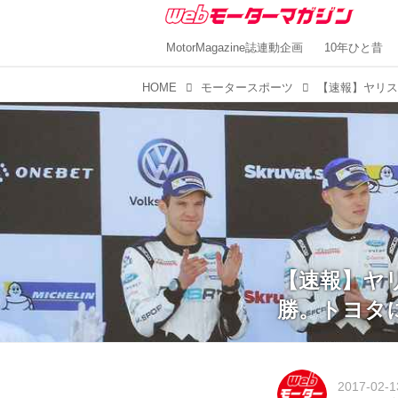
MotorMagazine誌連動企画
10年ひと昔
HOME
モータースポーツ
【速報】ヤ
勝。トヨタに
2017-02-1