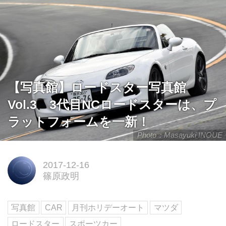
【写真館】ロードスター写真館
Vol.3 3代目NCロードスターは、プ
ラットフォームを一新！
Photo：Masayuki INOUE
2017-12-16
篠原政明
写真館
CAR
月刊ホリデーオート
マツダ
ロードスター
スポーツカー