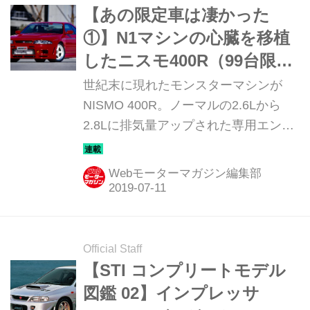
【あの限定車は凄かった
①】N1マシンの心臓を移植
したニスモ400R（99台限定
／1995年2月1日受注開始／
世紀末に現れたモンスターマシンが
販売価格：1200万円・当
NISMO 400R。ノーマルの2.6Lから
2.8Lに排気量アップされた専用エンジ
時）
ンはN1マシンと同等の400psを発生
し、そのパワーに合わせてボディ／シ
Webモーターマガジン編集部
ャシには抜本的に手が入れられた。ま
さに究極のR33GT-Rだった。
Official Staff
【STI コンプリートモデル
図鑑 02】インプレッサ