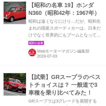
【昭和の名車 19】ホンダ
N360（昭和42年：1967年）
昭和は遠くなりにけり…だが、昭和生
まれの国産スポーティカーは、日本だ
けでなく世界的にもブームとなってい
る。そんな昭和の名車たちを時系列で
紹介していこう。1967年発売のホンダ
Webモーターマガジン編集部
N360。
【試乗】GRスープラのベス
トチョイスは？ 一般道で3
車種を乗り比べてみた！
GRスープラは3グレードを展開する