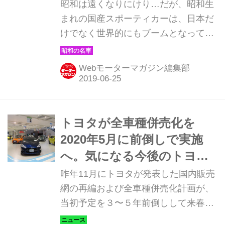
昭和は遠くなりにけり…だが、昭和生
まれの国産スポーティカーは、日本だ
けでなく世界的にもブームとなってい
る。そんな昭和の名車たちを時系列で
紹介していこう。1967年発売のトヨタ
Webモーターマガジン編集部
2000GT。
トヨタが全車種併売化を
2020年5月に前倒しで実施
へ。気になる今後のトヨタ
車ラインアップ
昨年11月にトヨタが発表した国内販売
網の再編および全車種併売化計画が、
当初予定を３〜５年前倒しして来春5
月に本格的に開始されることが明らか