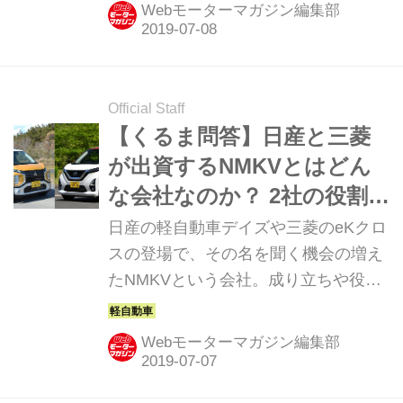
STIのリアルスポーツ・コンプリート
Webモーターマガジン編集部
を紹介していこう。
Official Staff
【くるま問答】日産と三菱
が出資するNMKVとはどん
な会社なのか？ 2社の役割分
担とは
日産の軽自動車デイズや三菱のeKクロ
スの登場で、その名を聞く機会の増え
たNMKVという会社。成り立ちや役割
などを、モータージャーナリストの近
藤暁史氏に聞いた
Webモーターマガジン編集部