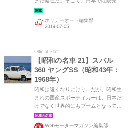
まだ健在だ。そこで、日本では販売さ
れていないが、日本メーカーが海外向
けに力を入れているセダンを何台か紹
ホリデーオート編集部
介してきた。最終回となる第6回は、
ホンダの上級ブランドであるアキュラ
のTLXだ。
Official Staff
【昭和の名車 21】スバル
360 ヤングSS（昭和43年：
1968年）
昭和は遠くなりにけり…だが、昭和生
まれの国産スポーティカーは、日本だ
けでなく世界的にもブームとなってい
る。そんな昭和の名車たちを時系列で
紹介していこう。1968年発売のスバル
Webモーターマガジン編集部