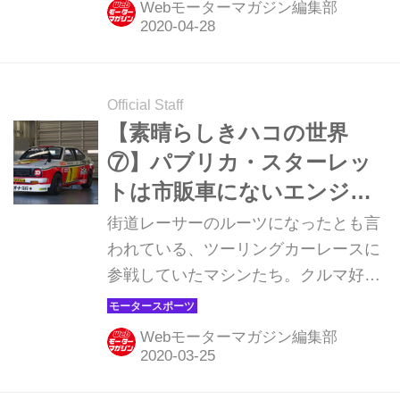
Webモーターマガジン編集部
設定できたのだろうか。
Official Staff
【素晴らしきハコの世界
⑦】パブリカ・スターレッ
トは市販車にないエンジン
を搭載して必勝を期した
街道レーサーのルーツになったとも言
われている、ツーリングカーレースに
参戦していたマシンたち。クルマ好き
は、これらを「ハコ」と呼んで愛し
た。連載第7回で紹介するのは、16バ
Webモーターマガジン編集部
ルブDOHCを積んだ「KP47型パブリ
カ・スターレット」だ。