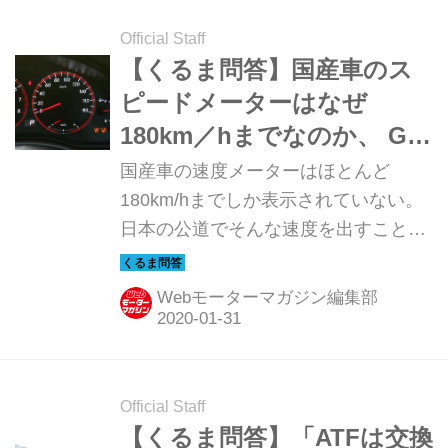
Official Staff
【くるま問答】国産車のス
ピードメーターはなぜ
180km／hまでなのか、 GT-
Rは例外？
国産車の速度メーターはほとんど
180km/hまでしか表示されていない。
日本の公道でそんな速度を出すことは
できないので必要ないとも言えるが、
輸入車ではコンパクトカーでも
Webモーターマガジン編集部
200km/hオーバーを表示するモデルも
ある。「180km/h」という数値に意味
はあるのだろうか。
Official Staff
【くるま問答】「ATFは交換