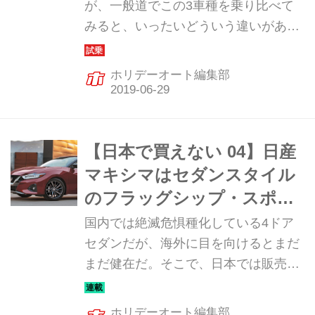
が、一般道でこの3車種を乗り比べて
みると、いったいどういう違いがある
のだろうか？ ベストチョイスを、瀬在
仁志レポーターが検証する。
ホリデーオート編集部
【日本で買えない 04】日産
マキシマはセダンスタイル
のフラッグシップ・スポー
ツカー
国内では絶滅危惧種化している4ドア
セダンだが、海外に目を向けるとまだ
まだ健在だ。そこで、日本では販売さ
れていないが、日本メーカーが海外向
けに力を入れているセダンを何台か紹
ホリデーオート編集部