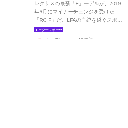
で全開試乗！
レクサスの最新「F」モデルが、2019
年5月にマイナーチェンジを受けた
「RC F」だ。LFAの血統を継ぐスポー
ツクーペに、その開発の舞台となって
いる富士スピードウェイで試乗。その
ホリデーオート編集部
進化は果たして…。
人気記事
フェラーリ「デイトナ スパイダー」が
マイアミ・バイスで木っ端みじんにな
った後「テスタロッサ」に化けた理由
石橋 寛
4モーターで1914馬力を発生。リマッ
ク ネヴェーラはクロアチア発のハイパ
ーBEV【スーパーカークロニクル・完