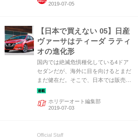
360 ヤングSS。
【日本で買えない 05】日産
ヴァーサはティーダ ラティ
オの進化形
国内では絶滅危惧種化している4ドア
セダンだが、海外に目を向けるとまだ
まだ健在だ。そこで、日本では販売さ
れていないが、日本メーカーが海外向
けに力を入れているセダンを何台か紹
ホリデーオート編集部
介してみたい。今回は日産のヴァーサ
だ。
Official Staff