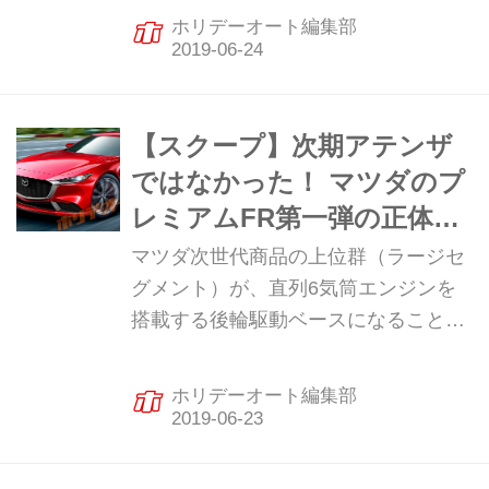
になった。ディーラー店舗数は変わら
ホリデーオート編集部
ないものの、既存車種ラインアップの
統廃合が急激に進む可能性が一気に高
まった。
【スクープ】次期アテンザ
ではなかった！ マツダのプ
レミアムFR第一弾の正体判
明
マツダ次世代商品の上位群（ラージセ
グメント）が、直列6気筒エンジンを
搭載する後輪駆動ベースになることが
公式に表明されたのは2019年4月半
ば。同社の現行ラインアップから判断
ホリデーオート編集部
してその第一弾は次期アテンザだと予
想されたが、実はまったくの新型車が
開発されていることがわかった。