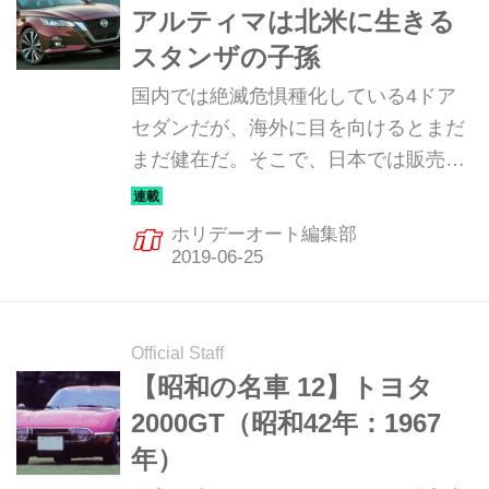
アルティマは北米に生きる
スタンザの子孫
国内では絶滅危惧種化している4ドア
セダンだが、海外に目を向けるとまだ
まだ健在だ。そこで、日本では販売さ
れていないが、日本メーカーが海外向
けに力を入れているセダンを何台か紹
ホリデーオート編集部
介してみたい。今回は、日産のアルテ
ィマだ。
Official Staff
【昭和の名車 12】トヨタ
2000GT（昭和42年：1967
年）