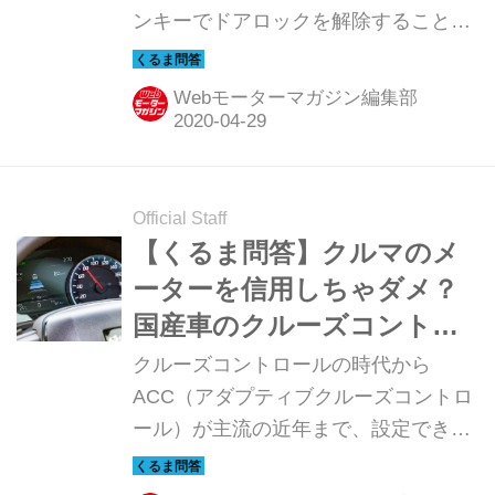
ンキーでドアロックを解除することさ
えできなくなってしまう。そんな時に
役立つのが、クルマのバッテリー同士
Webモーターマガジン編集部
をつないで救助するブースターケーブ
ルだ。しかし注意が必要だというその
使用方法を説明しよう。
Official Staff
【くるま問答】クルマのメ
ーターを信用しちゃダメ？
国産車のクルーズコントロ
ールの上限が115km／hだっ
クルーズコントロールの時代から
たワケ
ACC（アダプティブクルーズコントロ
ール）が主流の近年まで、設定できる
速度上限は約115km／hだった。スピ
ード違反となってしまう速度に、なぜ