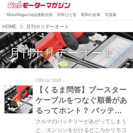
MotorMagazine誌連動企画
10年ひと昔
昭和の名車
写真蔵
HOME
月刊ホリデーオート
月刊ホリデーオート
Official Staff
【くるま問答】ブースター
ケーブルをつなぐ順番があ
るってホント？ バッテリ
ーあがりの簡単救助方法
クルマのバッテリーがあがってしまう
と、エンジンをかけるどころかリモコ