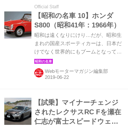
Official Staff
【昭和の名車 10】ホンダ
S800（昭和41年：1966年）
昭和は遠くなりにけり…だが、昭和生
まれの国産スポーティカーは、日本だ
けでなく世界的にもブームとなってい
る。そんな昭和の名車たちを時系列で
紹介していこう。1966年発売のホンダ
Webモーターマガジン編集部
S800。
【試乗】マイナーチェンジ
されたレクサスRC Fを瀬在
仁志が富士スピードウェイ