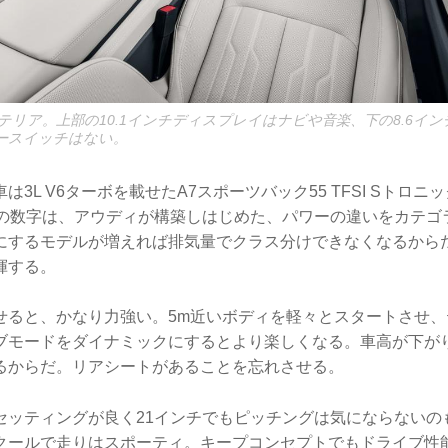
テリア。上部の10.1インチディスプレイはナビや音楽、下の8.6イ
リースイッチはない。
は3L V6ターボを載せたA7スポーツバック55 TFSI Sトロ
」の数字は、アウディが構築しはじめた、パワーの違いをカテゴ
にするモデルが増えれば排気量でクラス分けできなくなるからだ。
発揮する。
せると、かなり力強い。5m近いボディを軽々とスタートさせ、
ブモードをダイナミックにするとより楽しくなる。車高が下が
るからだ。リアシートがあることを忘れさせる。
セッティングが良く21インチでもピッチングは気にならないの
クールで走りはスポーティ。キープコンセプトでもドライブ性