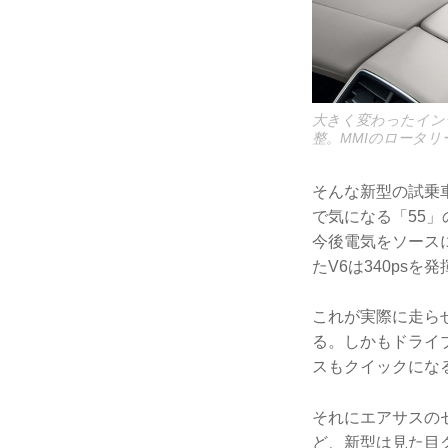
大きく変わったイン
整。MMIのロータ
そんな新型の試乗車
で気になる「55
今後電気をソース
たV6は340psを
これが実際に走ら
る。しかもドライ
スもクイックにな
それにエアサスの
ど、新型は見た目