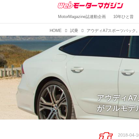
MotorMagazine誌連動企画
10年ひと昔
HOME
試乗
アウディA
がフルモデ
2018-04-1