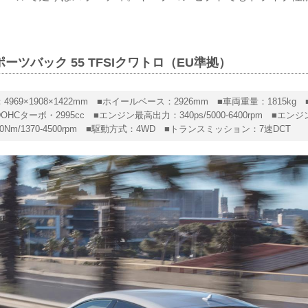
。
ーツバック 55 TFSIクワトロ（EU準拠）
4969×1908×1422mm ■ホイールベース：2926mm ■車両重量：1815kg
DOHCターボ・2995cc ■エンジン最高出力：340ps/5000-6400rpm ■エン
0Nm/1370-4500rpm ■駆動方式：4WD ■トランスミッション：7速DCT