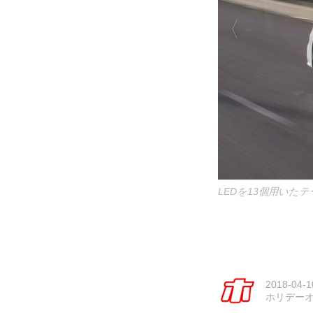
LEDを13個用い
2018-04-1
ホリデー