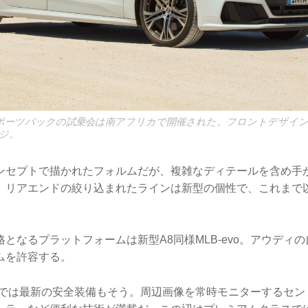
 スポーツバックの試乗会は南アフリカで開催された。フロントデザイン
ジ。
ンセプトで描かれたフォルムだが、複雑なディテールを含め手
。リアエンドの絞り込まれたラインは新型の個性で、これまで
となるプラットフォームは新型A8同様MLB-evo。アウディ
ムを許容する。
面では最新の安全装備もそう。周辺画像を常時モニターするセン