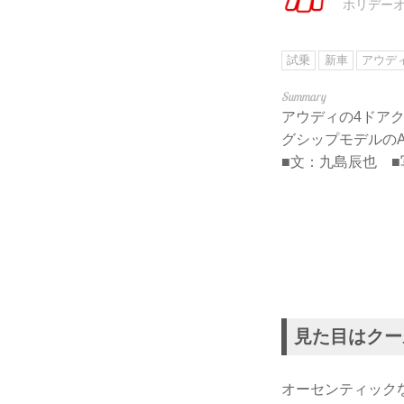
ホリデー
試乗
新車
アウデ
アウディの4ドア
グシップモデルの
■文：九島辰也 ■
見た目はクー
オーセンティック