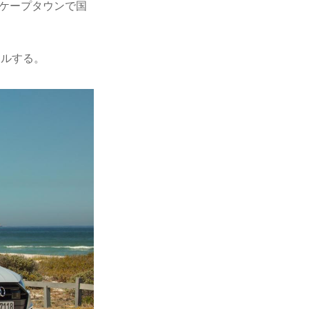
のケープタウンで国
ールする。