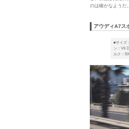
のは確かなようだ
アウディA7スポ
■サイズ：
ン：V6 
ルク：50