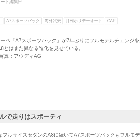
オート編集部
ィ
A7スポーツバック
海外試乗
月刊ホリデーオート
CAR
クーペ「A7スポーツバック」が7年ぶりにフルモデルチェンジ
A8とはまた異なる進化を見せている。
写真：アウディAG
ルで走りはスポーティ
なフルサイズセダンのA8に続いてA7スポーツバックもフルモ