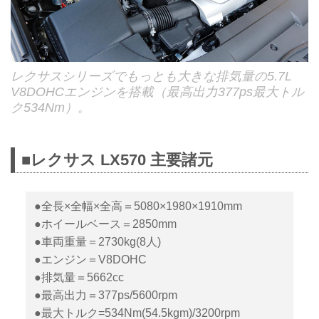
レクサスシリーズでもっとも大きな排気量の5.7L
V8DOHCエンジンを搭載（最高出力377ps最大トル
ク534Nm）。
■レクサス LX570 主要諸元
●全長×全幅×全高＝5080×1980×1910mm
●ホイールベース＝2850mm
●車両重量＝2730kg(8人)
●エンジン＝V8DOHC
●排気量＝5662cc
●最高出力＝377ps/5600rpm
●最大トルク=534Nm(54.5kgm)/3200rpm