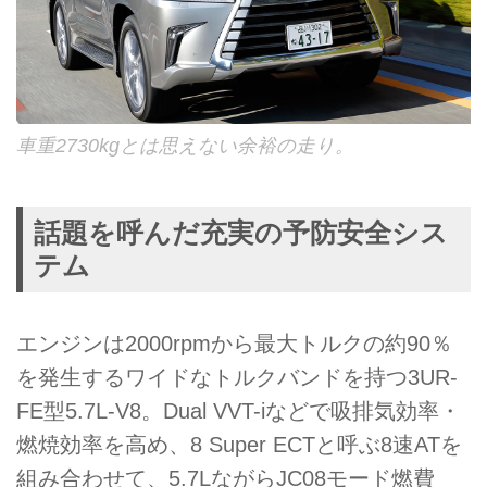
車重2730kgとは思えない余裕の走り。
話題を呼んだ充実の予防安全シス
テム
エンジンは2000rpmから最大トルクの約90％
を発生するワイドなトルクバンドを持つ3UR-
FE型5.7L-V8。Dual VVT-iなどで吸排気効率・
燃焼効率を高め、8 Super ECTと呼ぶ8速ATを
組み合わせて、5.7LながらJC08モード燃費