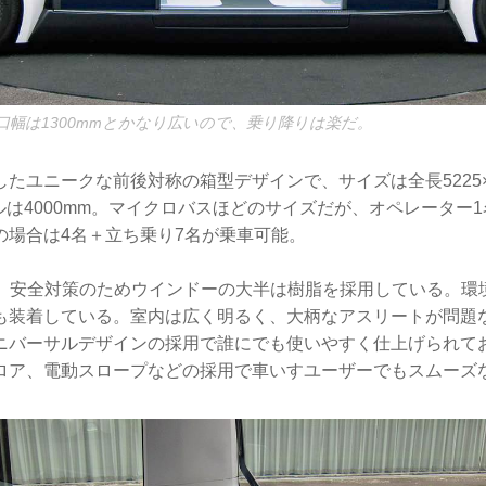
口幅は1300mmとかなり広いので、乗り降りは楽だ。
たユニークな前後対称の箱型デザインで、サイズは全長5225×全
ールは4000mm。マイクロバスほどのサイズだが、オペレーター1
の場合は4名＋立ち乗り7名が乗車可能。
で、安全対策のためウインドーの大半は樹脂を採用している。環
も装着している。室内は広く明るく、大柄なアスリートが問題
ニバーサルデザインの採用で誰にでも使いやすく仕上げられて
ロア、電動スロープなどの採用で車いすユーザーでもスムーズ