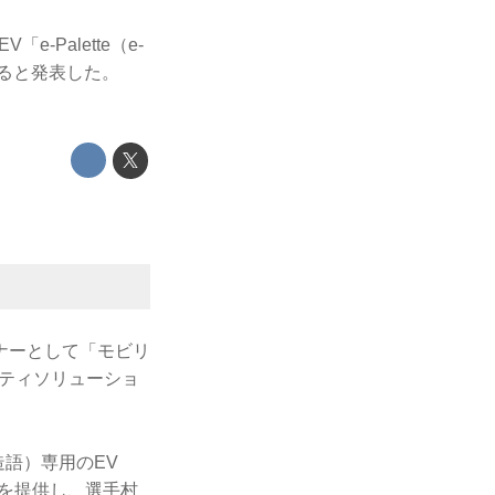
-Palette（e-
すると発表した。
ナーとして「モビリ
リティソリューショ
造語）専用のEV
トを提供し、選手村