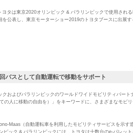
トヨタは東京2020オリンピック & パラリンピックで使用されるEV「e
細を公表し、東京モーターショー2019のトヨタブースに出展
回バスとして自動運転で移動をサポート
ックおよびパラリンピックのワールドワイドモビリティパート
L（すべての人に移動の自由を）」をキーワードに、さまざまなモビ
utono-Maas（自動運転車を利用したモビリティサービスを示す
リンピック & パラリンピックには、トヨタは十数台のe-パレッ