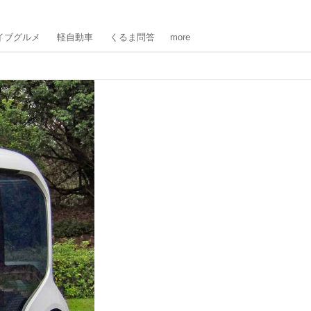
イブグルメ
軽自動車
くるま問答
more