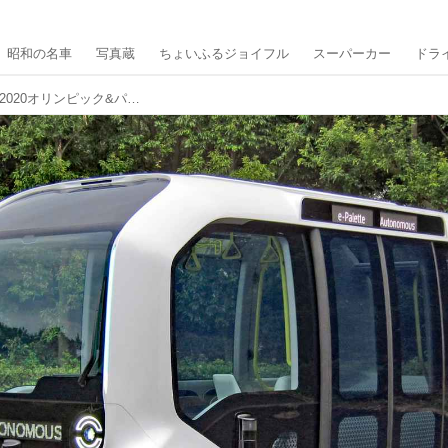
昭和の名車
写真蔵
ちょいふるジョイフル
スーパーカー
ドラ
【東京モーターショー】トヨタが東京2020オリンピック&パラリンピック仕様の「e-Palette」の詳細を発表