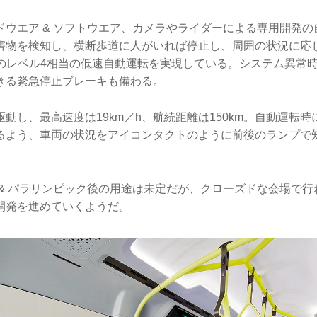
ドウエア & ソフトウエア、カメラやライダーによる専用開発
害物を検知し、横断歩道に人がいれば停止し、周囲の状況に応
Eのレベル4相当の低速自動運転を実現している。システム異常
きる緊急停止ブレーキも備わる。
動し、最高速度は19km／h、航続距離は150km。自動運転
るよう、車両の状況をアイコンタクトのように前後のランプで
 & パラリンピック後の用途は未定だが、クローズドな会場で
開発を進めていくようだ。