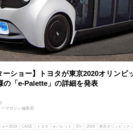
ターショー】トヨタが東京2020オリンピ
「e-Palette」の詳細を発表
9
ターマガジン編集部
ョー2019
CASE
トヨタ
e-パレット
EV
2019
東京オリンピック