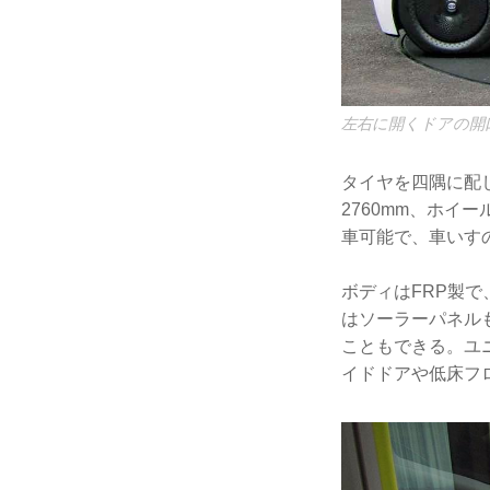
左右に開くドアの開
タイヤを四隅に配し
2760mm、ホイ
車可能で、車いす
ボディはFRP製
はソーラーパネル
こともできる。ユ
イドドアや低床フ