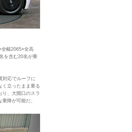
幅2065×全高
名を含む20名が乗
境対応でルーフに
なく立ったまま乗る
おり、大開口のスラ
な乗降が可能だ。