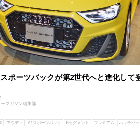
A1スポーツバックが第2世代へと進化して
2
ターマガジン編集部
車
アウディ
A1スポーツバック
Bセグメント
プレミアム
ハッチバッ