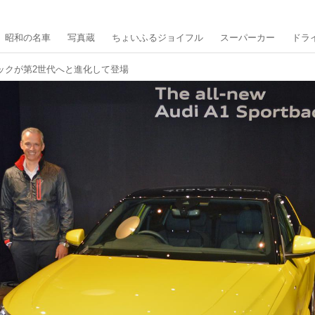
昭和の名車
写真蔵
ちょいふるジョイフル
スーパーカー
ドラ
バックが第2世代へと進化して登場