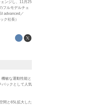
ェンジし、11月25
のフルモデルチェ
advanced／
ノアック社長）
、機敏な運動性能と
チバックとして人気
空間と65L拡大した