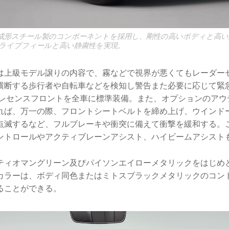
成形スチール製のコンポーネントを採用し、剛性の高いボディと高い
ライブフィールと高い静粛性を実現。
は上級モデル譲りの内容で、霧などで視界が悪くてもレーダー
横断する歩行者や自転車などを検知し警告また必要に応じて緊
プレセンスフロントを全車に標準装備。また、オプションのアウ
れば、万一の際、フロントシートベルトを締め上げ、ウインド
点滅するなど、フルブレーキや衝突に備えて衝撃を緩和する。
ントロールやアクティブレーンアシスト、ハイビームアシスト
ティオマングリーン及びパイソンエイローメタリックをはじめと
カラーは、ボディ同色またはミトスブラックメタリックのコン
ることができる。