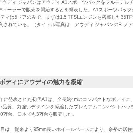
日、アウディ ジャパンはアウディ A1スポーツバックをフルモデルチ
ディーラーで販売を開始するとを発表した。A1スポーツバック
ィは5ドアのみで、まずは1.5 TFSIエンジンを搭載した35TFSI 
ineが導入されている。（タイトル写真は、アウディ ジャパンのP. 
ボディにアウディの魅力を凝縮
1年に発表された初代A1は、全長約4mのコンパクトなボディに
い品質、力強いデザインを凝縮したプレミアムコンパクトハッ
90万台、日本でも3万台を販売した。
目は、従来より95mm長いホイールベースにより、余裕の居住