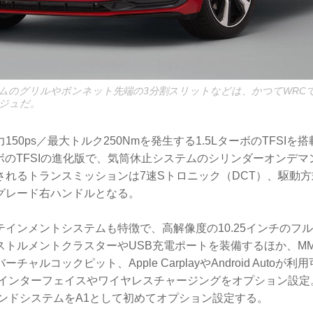
ムのグリルやボンネット先端の3分割スリットなどは、かつてWRC
ジュだ。
50ps／最大トルク250Nmを発生する1.5LターボのTFSIを
ーボのTFSIの進化版で、気筒休止システムのシリンダーオンデマ
されるトランスミッションは7速Sトロニック（DCT）、駆動方
グレード右ハンドルとなる。
テインメントシステムも特徴で、高解像度の10.25インチのフ
ストルメントクラスターやUSB充電ポートを装備するほか、MM
チャルコックピット、Apple CarplayやAndroid Autoが
インターフェイスやワイヤレスチャージングをオプション設定。ま
 サラウンドシステムをA1として初めてオプション設定する。