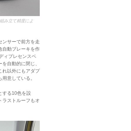
組み立て精度によ
センサーで前方を走
急自動ブレーキを作
ディプレセンスベ
ーを自動的に閉じ、
これ以外にもアダプ
も用意している。
する10色を設
トラストルーフもオ