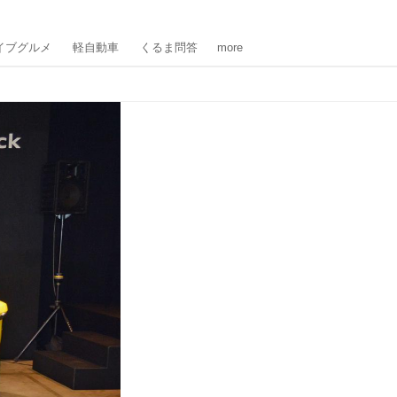
イブグルメ
軽自動車
くるま問答
more