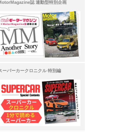
MotorMagazine誌 連動型特別企画
スーパーカークロニクル 特別編