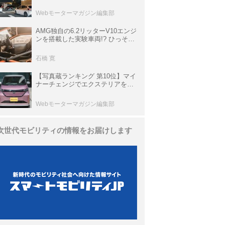
上の渋滞を予測されている道が複
数ある
Webモーターマガジン編集部
AMG独自の6.2リッターV10エンジ
ンを搭載した実験車両!? ひっそり
生き残っていた「CLK DTM AMG
P900 プロトタイプ」とは
石橋 寛
【写真蔵ランキング 第10位】マイ
ナーチェンジでエクステリアを刷
新、使い勝手も向上した「日産 サ
クラ」
Webモーターマガジン編集部
次世代モビリティの情報をお届けします