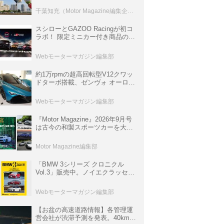
室などのコンテンツも
千葉知充（Motor Magazine編集企画室）
スシローとGAZOO Racingが初コ
ラボ！ 限定ミニカー付き商品の
他、富士スピードウェイのイベン
ト体験があたる抽選企画などを展
Webモーターマガジン編集部
開
約1万rpmの超高回転型V12クワッ
ドターボ搭載、ゼンヴォ オーロラ
は100台限定、デンマーク発のハ
イパーカー【スーパーカークロニ
Webモーターマガジン編集部
クル・完全版／116】
『Motor Magazine』2026年9月号
は古今の和製スポーツカーを大特
集。欧州スポーツ＆スーパーカー
情報も満載
Motor Magazine編集部
「BMW 3シリーズ クロニクル
Vol.3」販売中。ノイエクラッセか
ら3シリーズへ、誕生50周年記念
ムック
Webモーターマガジン編集部
【お盆の高速道路情報】各管理運
営会社が渋滞予測を発表。40km以