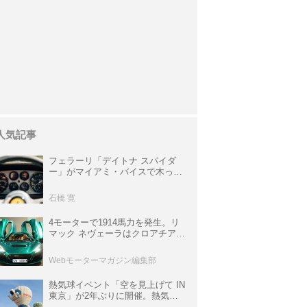
人気記事
フェラーリ「デイトナ スパイダ
ー」がマイアミ・バイスで木っ端
みじんになった後「テスタロッ
サ」に化けた理由
石橋 寛
4モーターで1914馬力を発生。リ
マック ネヴェーラはクロアチア発
のハイパーBEV【スーパーカーク
ロニクル・完全版／115】
Webモーターマガジン編集部
熱気球イベント「空を見上げて IN
東京」が2年ぶりに開催。熱気球
体験搭乗会や模型飛行機づくり教