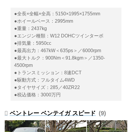
●全長×全幅×全高：5150×1995×1755mm
●ホイールベース：2995mm
●重量：2437kg
●エンジン種類：W12 DOHCツインターボ
●排気量：5950cc
●最高出力：467kW＜635ps＞／6000rpm
●最大トルク：900Nm＜91.8kgm＞／1350-
4500rpm
●トランスミッション：8速DCT
●駆動方式：フルタイム4WD
●タイヤサイズ：285／40ZR22
●税込価格：3000万円
ベントレー ベンテイガ スピード
9