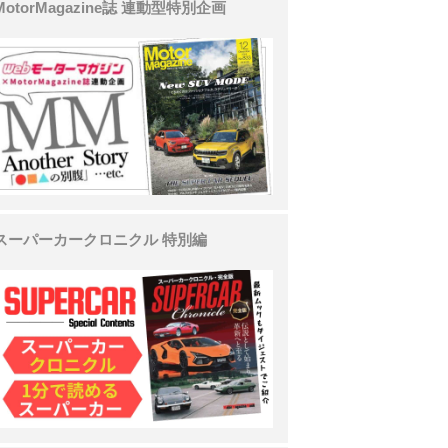
MotorMagazine誌 連動型特別企画
スーパーカークロニクル 特別編