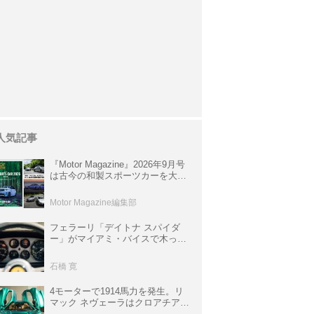
人気記事
『Motor Magazine』2026年9月号
は古今の和製スポーツカーを大特
集。欧州スポーツ＆スーパーカー
情報も満載
Motor Magazine編集部
フェラーリ「デイトナ スパイダ
ー」がマイアミ・バイスで木っ端
みじんになった後「テスタロッ
サ」に化けた理由
石橋 寛
4モーターで1914馬力を発生。リ
マック ネヴェーラはクロアチア発
のハイパーBEV【スーパーカーク