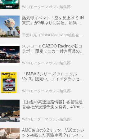
ロニクル・完全版／115】
Webモーターマガジン編集部
熱気球イベント「空を見上げて IN
東京」が2年ぶりに開催。熱気球
体験搭乗会や模型飛行機づくり教
室などのコンテンツも
千葉知充（Motor Magazine編集企画室）
スシローとGAZOO Racingが初コ
ラボ！ 限定ミニカー付き商品の
他、富士スピードウェイのイベン
ト体験があたる抽選企画などを展
Webモーターマガジン編集部
開
「BMW 3シリーズ クロニクル
Vol.3」販売中。ノイエクラッセか
ら3シリーズへ、誕生50周年記念
ムック
Webモーターマガジン編集部
【お盆の高速道路情報】各管理運
営会社が渋滞予測を発表。40km以
上の渋滞を予測されている道が複
数ある
Webモーターマガジン編集部
AMG独自の6.2リッターV10エンジ
ンを搭載した実験車両!? ひっそり