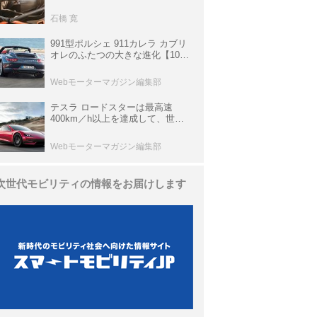
生き残っていた「CLK DTM AMG
P900 プロトタイプ」とは
石橋 寛
991型ポルシェ 911カレラ カブリ
オレのふたつの大きな進化【10年
ひと昔の新車】
Webモーターマガジン編集部
テスラ ロードスターは最高速
400km／h以上を達成して、世界
最速を目指すハイパーEV【スーパ
ーカークロニクル・完全版／
Webモーターマガジン編集部
113】
次世代モビリティの情報をお届けします