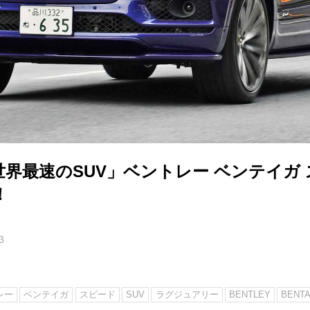
界最速のSUV」ベントレー ベンテイガ
！
3
レー
ベンテイガ
スピード
SUV
ラグジュアリー
BENTLEY
BENT