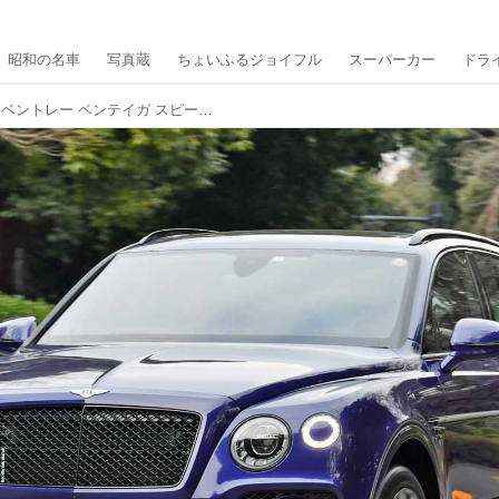
昭和の名車
写真蔵
ちょいふるジョイフル
スーパーカー
ドラ
【試乗】「世界最速のSUV」ベントレー ベンテイガ スピードに乗ってみた！