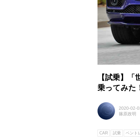
【試乗】「世
乗ってみた
2020-02-0
篠原政明
CAR
試乗
ベント