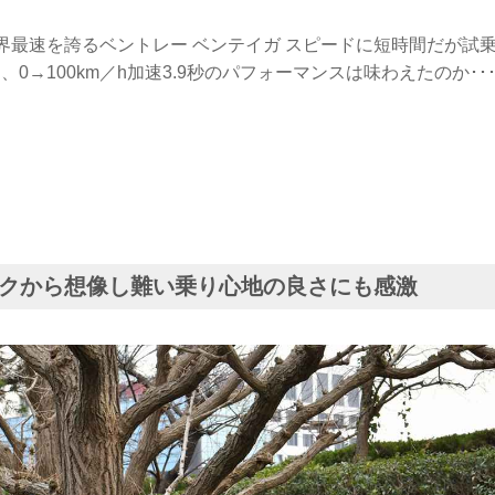
世界最速を誇るベントレー ベンテイガ スピードに短時間だが試
h、0→100km／h加速3.9秒のパフォーマンスは味わえたのか･･
クから想像し難い乗り心地の良さにも感激