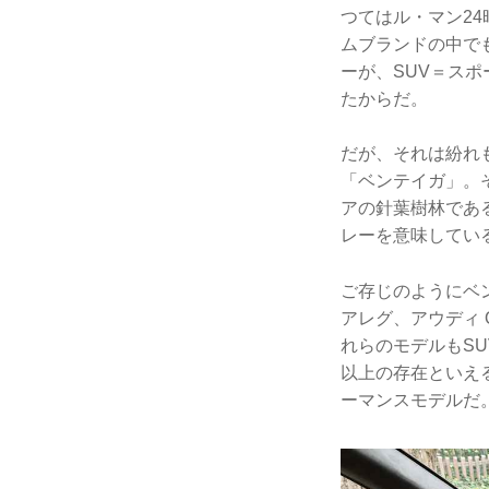
つてはル・マン2
ムブランドの中で
ーが、SUV＝ス
たからだ。
だが、それは紛れも
「ベンテイガ」。
アの針葉樹林であ
レーを意味してい
ご存じのようにベ
アレグ、アウディ 
れらのモデルもS
以上の存在といえ
ーマンスモデルだ