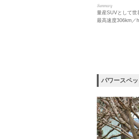
量産SUVとして
最高速度306km／
パワースペッ