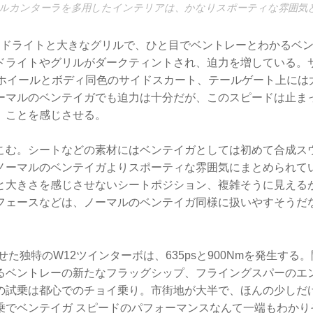
ルカンターラを多用したインテリアは、かなりスポーティな雰囲気
ッドライトと大きなグリルで、ひと目でベントレーとわかるベ
ドライトやグリルがダークティントされ、迫力を増している。
なホイールとボディ同色のサイドスカート、テールゲート上には
ーマルのベンテイガでも迫力は十分だが、このスピードは止ま
」ことを感じさせる。
こむ。シートなどの素材にはベンテイガとしては初めて合成ス
ノーマルのベンテイガよりスポーティな雰囲気にまとめられて
と大きさを感じさせないシートポジション、複雑そうに見える
フェースなどは、ノーマルのベンテイガ同様に扱いやすそうだ
せた独特のW12ツインターボは、635psと900Nmを発生する
るベントレーの新たなフラッグシップ、フライングスパーのエ
の試乗は都心でのチョイ乗り。市街地が大半で、ほんの少しだ
乗でベンテイガ スピードのパフォーマンスなんて一端もわかり