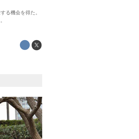
乗する機会を得た。
･。