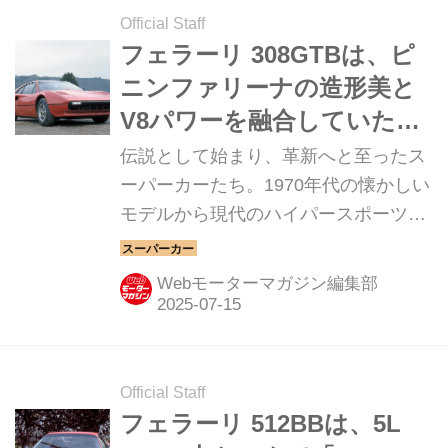
Official Staff
フェラーリ 308GTBは、ピ
ニンファリーナの造形美と
V8パワーを融合していた
【スーパーカークロニク
伝説として始まり、革新へと至ったス
ル・完全版／010】
ーパーカーたち。1970年代の懐かしい
モデルから現代のハイパースポーツま
で紹介していこう。今回は、フェラー
リ 308GTB／GTSだ。
Webモーターマガジン編集部
Official Staff
フェラーリ 512BBは、5L