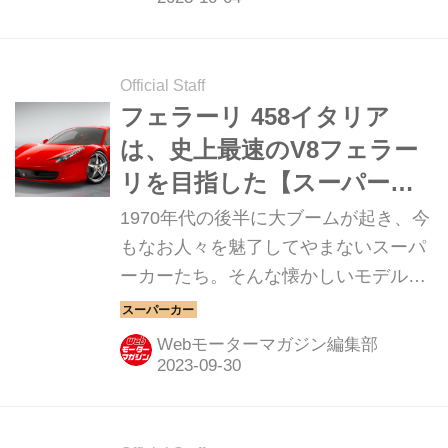
Official Staff
フェラーリ 458イタリア
は、史上最速のV8フェラー
リを目指した【スーパーカ
ークロニクル／075】
1970年代の後半に大ブームが起き、今
もなお人々を魅了してやまないスーパ
ーカーたち。そんな懐かしいモデルか
ら現代のハイパースポーツまでを紹介
していく、スーパーカークロニクル。
Webモーターマガジン編集部
今回は、フェラーリ 458イタリアだ。