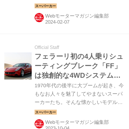
ら現代のハイパースポーツまでを紹介
していく、スーパーカークロニクル。
Webモーターマガジン編集部
今回は、ピニンファリーナ バッティス
タだ。
Official Staff
フェラーリ初の4人乗りシュ
ーティングブレーク「FF」
は独創的な4WDシステムを
採用していた【スーパーカ
1970年代の後半に大ブームが起き、今
ークロニクル／076】
もなお人々を魅了してやまないスーパ
ーカーたち。そんな懐かしいモデルか
ら現代のハイパースポーツまでを紹介
していく、スーパーカークロニクル。
Webモーターマガジン編集部
今回は、フェラーリ FFだ。