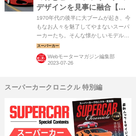
デザインを見事に融合【ス
ーパーカークロニクル／
1970年代の後半に大ブームが起き、今
056】
もなお人々を魅了してやまないスーパ
ーカーたち。そんな懐かしいモデルか
ら現代のハイパースポーツまでを紹介
していく、スーパーカークロニクル。
Webモーターマガジン編集部
今回は、フェラーリ F430だ。
スーパーカークロニクル 特別編