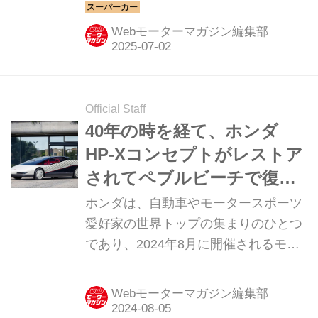
で紹介していこう。今回は、フェラー
リ 365GTB／4 デイトナだ。
Webモーターマガジン編集部
Official Staff
40年の時を経て、ホンダ
HP-Xコンセプトがレストア
されてペブルビーチで復
活！
ホンダは、自動車やモータースポーツ
愛好家の世界トップの集まりのひとつ
であり、2024年8月に開催されるモン
トレー カーウイークで、40年前に発表
した同社初のコンセプトカー「ホンダ
Webモーターマガジン編集部
HP-X」をレストアして北米デビューさ