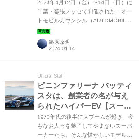
ルマたちを紹介
2024年4月12日（金）〜14日（日）に
千葉・幕張メッセで開催された「オー
トモビルカウンシル（AUTOMOBILE
COUNCIL）2024」。150台近い展示車
両の中から、個人的に気になったクル
篠原政明
マを写真で紹介しよう。
Official Staff
ピニンファリーナ バッティ
スタは、創業者の名が与え
られたハイパーEV【スーパ
ーカークロニクル／112】
1970年代の後半に大ブームが起き、今
もなお人々を魅了してやまないスーパ
ーカーたち。そんな懐かしいモデルか