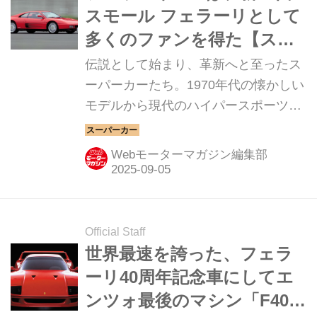
スモール フェラーリとして
多くのファンを得た【スー
パーカークロニクル・完全
伝説として始まり、革新へと至ったス
版／025】
ーパーカーたち。1970年代の懐かしい
モデルから現代のハイパースポーツま
で紹介していこう。今回は、フェラー
リ 348だ。
Webモーターマガジン編集部
Official Staff
世界最速を誇った、フェラ
ーリ40周年記念車にしてエ
ンツォ最後のマシン「F40」