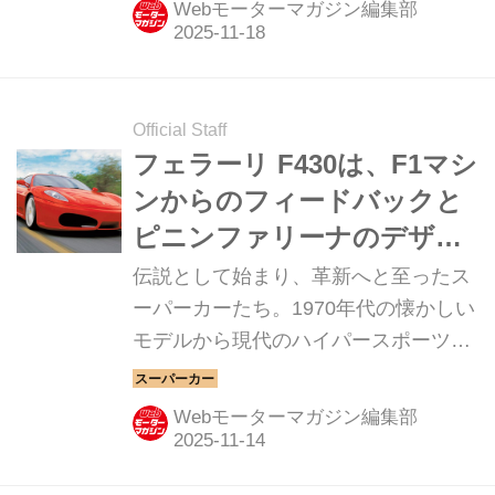
Webモーターマガジン編集部
Official Staff
フェラーリ F430は、F1マシ
ンからのフィードバックと
ピニンファリーナのデザイ
ンを融合した【スーパーカ
伝説として始まり、革新へと至ったス
ークロニクル・完全版／
ーパーカーたち。1970年代の懐かしい
モデルから現代のハイパースポーツま
045】
で紹介していこう。今回は、フェラー
リ F430だ。
Webモーターマガジン編集部