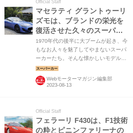
Official Staff
マセラティ グラントゥーリ
ズモは、ブランドの栄光を
復活させた久々のスーパー
スポーツカー【スーパーカ
1970年代の後半に大ブームが起き、今
ークロニクル／061】
もなお人々を魅了してやまないスーパ
ーカーたち。そんな懐かしいモデルか
ら現代のハイパースポーツまでを紹介
していく、スーパーカークロニクル。
Webモーターマガジン編集部
今回は、マセラティ グラントゥーリズ
モだ。
Official Staff
フェラーリ F430は、F1技術
の粋とピニンファリーナの