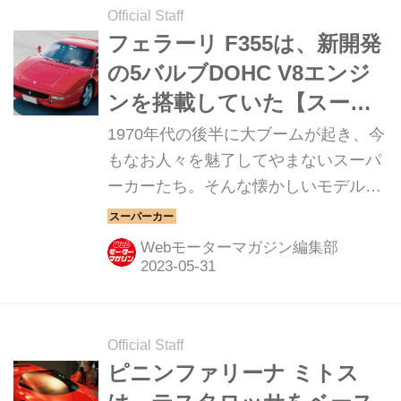
Official Staff
フェラーリ F355は、新開発
の5バルブDOHC V8エンジ
ンを搭載していた【スーパ
ーカークロニクル／040】
1970年代の後半に大ブームが起き、今
もなお人々を魅了してやまないスーパ
ーカーたち。そんな懐かしいモデルか
ら現代のハイパースポーツまでを紹介
していく、スーパーカークロニクル。
Webモーターマガジン編集部
今回は、フェラーリ F355だ。
Official Staff
ピニンファリーナ ミトス