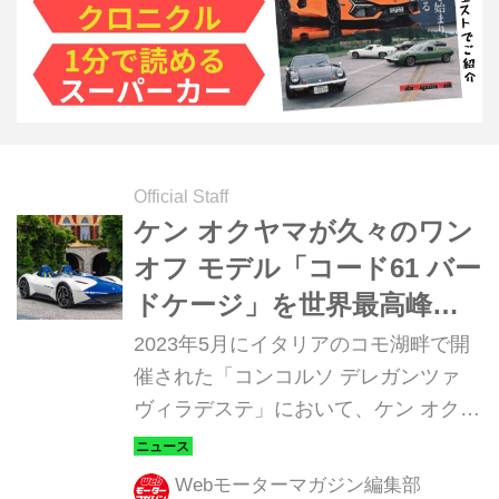
Official Staff
ケン オクヤマが久々のワン
オフ モデル「コード61 バー
ドケージ」を世界最高峰の
自動車コンクール デレガン
2023年5月にイタリアのコモ湖畔で開
スでワールドプレミア
催された「コンコルソ デレガンツァ
ヴィラデステ」において、ケン オクヤ
マ（KEN OKUYAMA）カーズは、ワン
オフのニューモデル「コード61 バード
Webモーターマガジン編集部