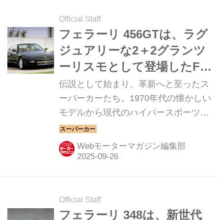
Official Staff
フェラーリ 456GTは、ラグ
ジュアリーな2＋2グランツ
ーリスモとして登場したFR
モデル【スーパーカークロ
伝説として始まり、革新へと至ったス
ニクル・完全版／031】
ーパーカーたち。1970年代の懐かしい
モデルから現代のハイパースポーツま
で紹介していこう。今回は、フェラー
リ 456GTだ。
Webモーターマガジン編集部
Official Staff
フェラーリ 348は、新世代