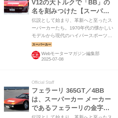
V12の大トルクで「BB」の
名を刻みつけた【スーパー
カークロニクル・完全版／
伝説として始まり、革新へと至ったス
008】
ーパーカーたち。1970年代の懐かしい
モデルから現代のハイパースポーツま
で紹介していこう。今回は、フェラー
リ 512BBだ。
Webモーターマガジン編集部
Official Staff
フェラーリ 365GT／4BB
は、スーパーカー メーカー
であるフェラーリの金字塔
だった【スーパーカークロ
伝説として始まり、革新へと至ったス