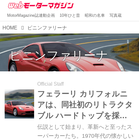
MotorMagazine誌連動企画
10年ひと昔
昭和の名車
写真蔵
HOME
ピニンファリーナ
ピニンファリーナ
Official Staff
フェラーリ カリフォルニ
アは、同社初のリトラクタ
ブル ハードトップを採用
したカブリオレ【スーパー
伝説として始まり、革新へと至ったス
カークロニクル・完全版／
ーパーカーたち。1970年代の懐かしい