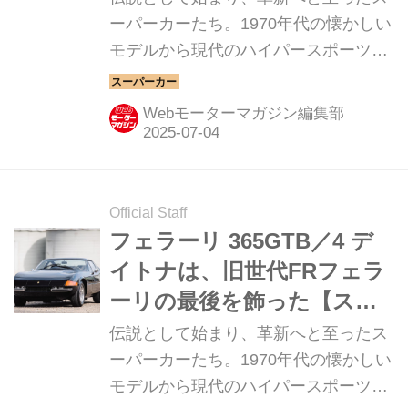
ニクル・完全版／007】
ーパーカーたち。1970年代の懐かしい
モデルから現代のハイパースポーツま
で紹介していこう。今回は、フェラー
リ 365GT／4BBだ。
Webモーターマガジン編集部
Official Staff
フェラーリ 365GTB／4 デ
イトナは、旧世代FRフェラ
ーリの最後を飾った【スー
パーカークロニクル・完全
伝説として始まり、革新へと至ったス
版／006】
ーパーカーたち。1970年代の懐かしい
モデルから現代のハイパースポーツま