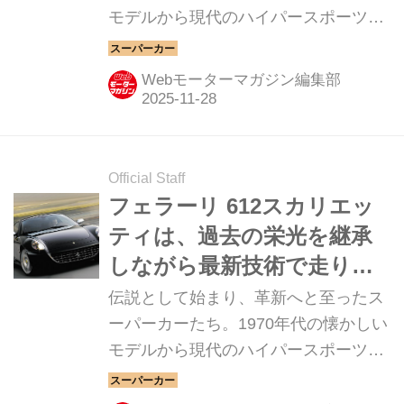
モデルから現代のハイパースポーツま
049】
で紹介していこう。今回は、フェラー
リ カリフォルニアだ。
Webモーターマガジン編集部
Official Staff
フェラーリ 612スカリエッ
ティは、過去の栄光を継承
しながら最新技術で走りを
進化させた【スーパーカー
伝説として始まり、革新へと至ったス
クロニクル・完全版／046】
ーパーカーたち。1970年代の懐かしい
モデルから現代のハイパースポーツま
で紹介していこう。今回は、フェラー
リ 612スカリエッティだ。