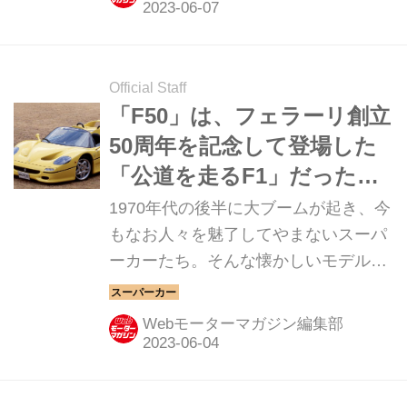
ケージ（kode 61 Birdcage）」のワー
ルドプレミアを行った。
Official Staff
「F50」は、フェラーリ創立
50周年を記念して登場した
「公道を走るF1」だった
【スーパーカークロニクル
1970年代の後半に大ブームが起き、今
／041】
もなお人々を魅了してやまないスーパ
ーカーたち。そんな懐かしいモデルか
ら現代のハイパースポーツまでを紹介
していく、スーパーカークロニクル。
Webモーターマガジン編集部
今回は、フェラーリ F50だ。