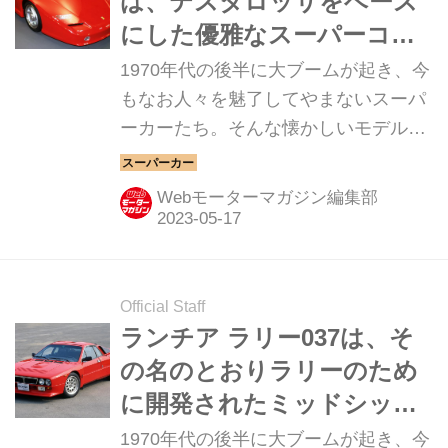
は、テスタロッサをベース
にした優雅なスーパーコン
セプトだった【スーパーカ
1970年代の後半に大ブームが起き、今
ークロニクル／036】
もなお人々を魅了してやまないスーパ
ーカーたち。そんな懐かしいモデルか
ら現代のハイパースポーツまでを紹介
していく、スーパーカークロニクル。
Webモーターマガジン編集部
今回は、ピニンファリーナ ミトスだ。
Official Staff
ランチア ラリー037は、そ
の名のとおりラリーのため
に開発されたミッドシップ
RWDだった【スーパーカー
1970年代の後半に大ブームが起き、今