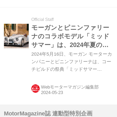
せる。
Official Staff
モーガンとピニンファリー
ナのコラボモデル「ミッド
サマー」は、2024年夏のグ
ッドウッドで初公開！
2024年5月16日、モーガン モーターカ
ンパニーとピニンファリーナは、コー
チビルドの祭典「ミッドサマー
（Midsummer）」を開催。これを記念
した特別プロジェクトとして、両社に
Webモーターマガジン編集部
よるコラボレーション モデル「ミッド
サマー」を50台限定で生産。2024年7
月に開催されるグッドウッド フェステ
MotorMagazine誌 連動型特別企画
ィバル of スピードで初公開される。