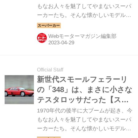
クロニクル／032】
もなお人々を魅了してやまないスーパ
ーカーたち。そんな懐かしいモデルか
ら現代のハイパースポーツまでを紹介
していく、スーパーカークロニクル。
Webモーターマガジン編集部
今回は、ランチア ラリー037だ。
Official Staff
新世代スモールフェラーリ
の「348」は、まさに小さな
テスタロッサだった【スー
パーカークロニクル／030】
1970年代の後半に大ブームが起き、今
もなお人々を魅了してやまないスーパ
ーカーたち。そんな懐かしいモデルか
ら現代のハイパースポーツまでを紹介