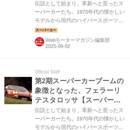
【スーパーカークロニク
伝説として始まり、革新へと至ったス
ル・完全版／024】
ーパーカーたち。1970年代の懐かしい
モデルから現代のハイパースポーツま
で紹介していこう。今回は、フェラー
リ F40だ。
Webモーターマガジン編集部
Official Staff
第2期スーパーカーブームの
象徴となった、フェラーリ
テスタロッサ【スーパーカ
ークロニクル・完全版／
伝説として始まり、革新へと至ったス
022】
ーパーカーたち。1970年代の懐かしい
モデルから現代のハイパースポーツま