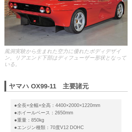
風洞実験から生まれた空力に優れたボディデザイ
ン。リアエンド下部はディフューザー形状となって
いる。
ヤマハ OX99-11 主要諸元
●全長×全幅×全高：4400×2000×1220mm
●ホイールベース：2650mm
●重量：850kg
●エンジン種類：70度V12 DOHC