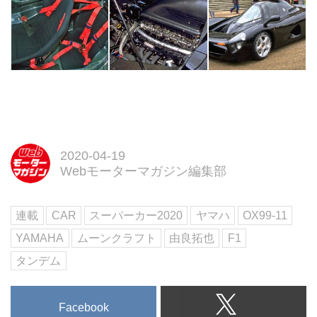
2020-04-19
Webモーターマガジン編集部
連載
CAR
スーパーカー2020
ヤマハ
OX99-11
YAMAHA
ムーンクラフト
由良拓也
F1
タンデム
Facebook