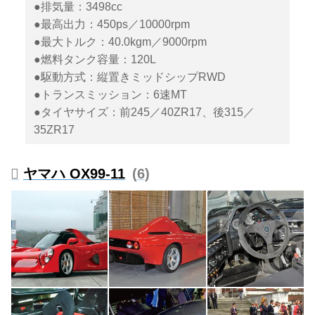
●排気量：3498cc
●最高出力：450ps／10000rpm
●最大トルク：40.0kgm／9000rpm
●燃料タンク容量：120L
●駆動方式：縦置きミッドシップRWD
●トランスミッション：6速MT
●タイヤサイズ：前245／40ZR17、後315／
35ZR17
ヤマハ OX99-11
6