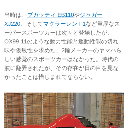
当時は、
ブガッティ EB110
や
ジャガー
XJ220
、そして
マクラーレン F1
など重厚なス
ーパースポーツカーは次々と登場したが、
OX99-11のような動力性能と運動性能の切れ
味や俊敏性を求めた、2輪メーカーのヤマハら
しい感覚のスポーツカーはなかった。時代の
波に翻弄されたが、その存在が日の目を見な
かったことは惜しまれてならない。