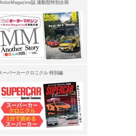
MotorMagazine誌 連動型特別企画
スーパーカークロニクル 特別編