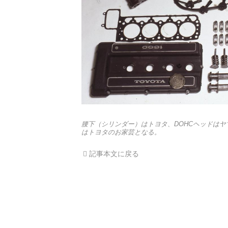
腰下（シリンダー）はトヨタ、DOHCヘッドはヤ
はトヨタのお家芸となる。
記事本文に戻る