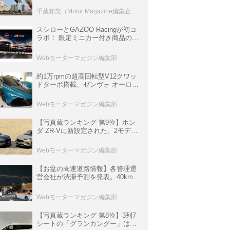
室などのコンテンツも
千葉知充（Motor Magazine編集企画室）
スシローとGAZOO Racingが初コ
ラボ！ 限定ミニカー付き商品の
他、富士スピードウェイのイベン
ト体験があたる抽選企画などを展
Webモーターマガジン編集部
開
約1万rpmの超高回転型V12クワッ
ドターボ搭載、ゼンヴォ オーロラ
は100台限定、デンマーク発のハ
イパーカー【スーパーカークロニ
Webモーターマガジン編集部
クル・完全版／116】
【写真蔵ランキング 第9位】ホン
ダ ZR-Vに新設定された、2モデル
の特別仕様車「クロスツーリン
グ」と「ブラックスタイル」
Webモーターマガジン編集部
【お盆の高速道路情報】各管理運
営会社が渋滞予測を発表。40km以
上の渋滞を予測されている道が複
数ある
Webモーターマガジン編集部
【写真蔵ランキング 第8位】3列7
シートの「グランカングー」は、