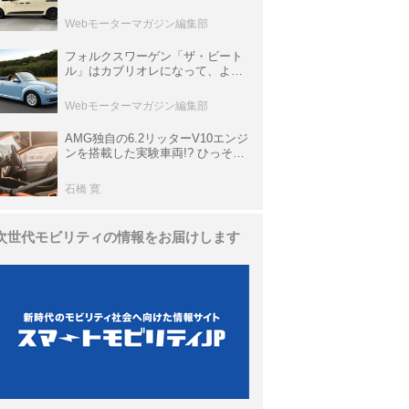
欧州仕様にはないダブルバックド
ア＆ブラックバンパーの組み合わ
Webモーターマガジン編集部
せ
フォルクスワーゲン「ザ・ビート
ル」はカブリオレになって、より
スタイリッシュになった【10年ひ
と昔の新車】
Webモーターマガジン編集部
AMG独自の6.2リッターV10エンジ
ンを搭載した実験車両!? ひっそり
生き残っていた「CLK DTM AMG
P900 プロトタイプ」とは
石橋 寛
次世代モビリティの情報をお届けします