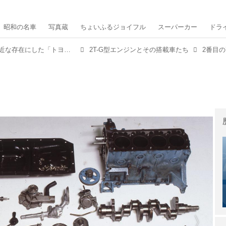
昭和の名車
写真蔵
ちょいふるジョイフル
スーパーカー
ドラ
【昭和の名機①】DOHCエンジンを身近な存在にした「トヨタ2T-G」の功績は大きい
2T-G型エンジンとその搭載車たち
2番目