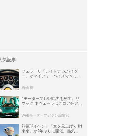
人気記事
フェラーリ「デイトナ スパイダ
ー」がマイアミ・バイスで木っ端
みじんになった後「テスタロッ
サ」に化けた理由
石橋 寛
4モーターで1914馬力を発生。リ
マック ネヴェーラはクロアチア発
のハイパーBEV【スーパーカーク
ロニクル・完全版／115】
Webモーターマガジン編集部
熱気球イベント「空を見上げて IN
東京」が2年ぶりに開催。熱気球
体験搭乗会や模型飛行機づくり教