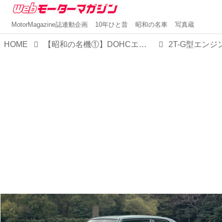
MotorMagazine誌連動企画
10年ひと昔
昭和の名車
写真蔵
HOME
【昭和の名機①】DOHCエンジンを身近な存在にした「トヨタ2T-G」の功績は大きい