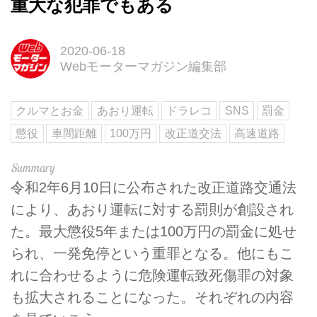
重大な犯罪でもある
2020-06-18
Webモーターマガジン編集部
クルマとお金
あおり運転
ドラレコ
SNS
罰金
懲役
車間距離
100万円
改正道交法
高速道路
令和2年6月10日に公布された改正道路交通法
により、あおり運転に対する罰則が創設され
た。最大懲役5年または100万円の罰金に処せ
られ、一発免停という重罪となる。他にもこ
れに合わせるように危険運転致死傷罪の対象
も拡大されることになった。それぞれの内容