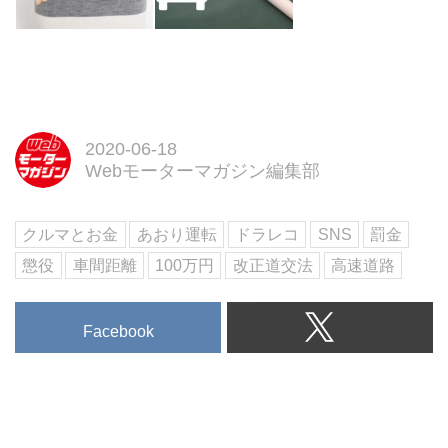
2020-06-18
Webモーターマガジン編集部
クルマとお金
あおり運転
ドラレコ
SNS
罰金
懲役
車間距離
100万円
改正道交法
高速道路
Facebook