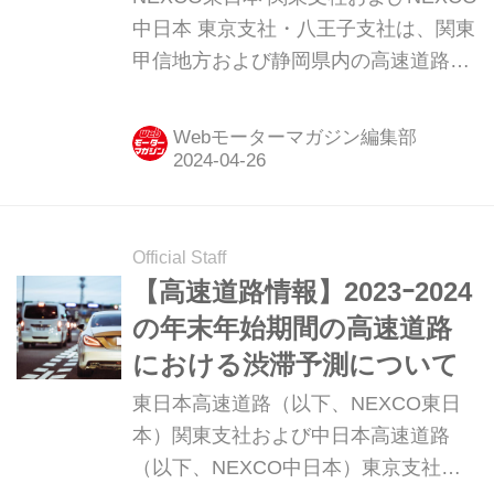
中日本 東京支社・八王子支社は、関東
甲信地方および静岡県内の高速道路の
ゴールデンウイーク期間＜2024年4月
26日（金）〜5月6日（月）＞における
Webモーターマガジン編集部
渋滞予測（10km以上の交通集中渋
滞）をとりまとめた。
Official Staff
【高速道路情報】2023ｰ2024
の年末年始期間の高速道路
における渋滞予測について
東日本高速道路（以下、NEXCO東日
本）関東支社および中日本高速道路
（以下、NEXCO中日本）東京支社・