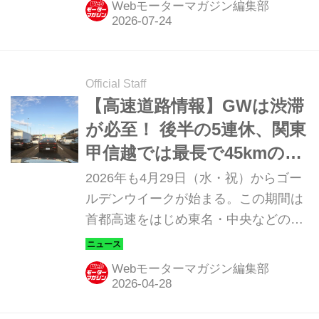
Webモーターマガジン編集部
紹介しよう。
Official Staff
【高速道路情報】GWは渋滞
が必至！ 後半の5連休、関東
甲信越では最長で45kmの渋
滞予測も
2026年も4月29日（水・祝）からゴー
ルデンウイークが始まる。この期間は
首都高速をはじめ東名・中央などの高
速道路も渋滞が多くなる。利用する場
合は、早めに情報を収集して余裕を持
Webモーターマガジン編集部
ったドライブを検討したい。（タイト
ル写真はイメージです）