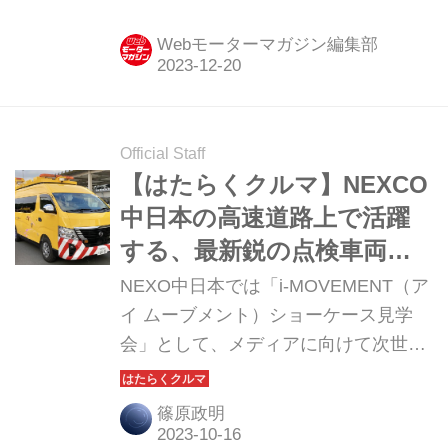
八王子支社は、関東甲信地方および静
岡県内の高速道路の年末年始期間＜
Webモーターマガジン編集部
2023年12月28日（木）～2024年1月4
日（木）の8日間＞における渋滞予測
（10km以上の交通集中渋滞）につい
て発表した。（タイトル写真はイメー
Official Staff
ジです）
【はたらくクルマ】NEXCO
中日本の高速道路上で活躍
する、最新鋭の点検車両た
ち
NEXO中日本では「i-MOVEMENT（ア
イ ムーブメント）ショーケース見学
会」として、メディアに向けて次世代
技術の導入により変革された高速道路
保全業務のプロセスを幅広く紹介して
篠原政明
いる。その技術内容は多岐にわたる