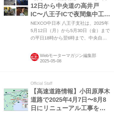
12日から中央道の高井戸
IC〜八王子ICで夜間集中工事
を実施
NEXCO中日本 八王子支社は、2025年
5月12日（月）から5月30日（金）まで
の平日18時から翌6時まで、中央自動
車道（中央道）の高井戸インターチェ
ンジ（IC）～八王子IC（上下線）で集
Webモーターマガジン編集部
中工事を行うため車線規制を実施す
る。(タイトル写真はイメージです）
Official Staff
【高速道路情報】小田原厚木
道路で2025年4月7日〜8月8
日にリニューアル工事を実