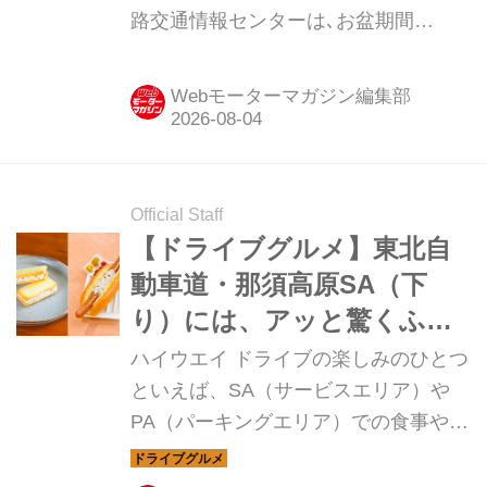
路交通情報センターは､お盆期間
（2026年8月7日〜16日）の高速道路
における交通集中による渋滞予測
Webモーターマガジン編集部
（10km以上の交通集中渋滞）を発表
した。（タイトル写真はイメージで
す）
Official Staff
【ドライブグルメ】東北自
動車道・那須高原SA（下
り）には、アッと驚くふた
つのテイクアウトグルメが
ハイウエイ ドライブの楽しみのひとつ
ある
といえば、SA（サービスエリア）や
PA（パーキングエリア）での食事やお
みやげ。今回は東北道の那須高原
SA（下り）のテイクアウト グルメを