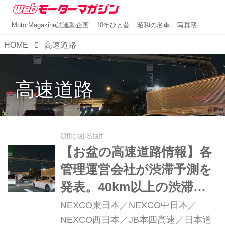
MotorMagazine誌連動企画
10年ひと昔
昭和の名車
写真蔵
HOME
高速道路
高速道路
Official Staff
【お盆の高速道路情報】各
管理運営会社が渋滞予測を
発表。40km以上の渋滞を
予測されている道が複数あ
NEXCO東日本／NEXCO中日本／
る
NEXCO西日本／JB本四高速／日本道