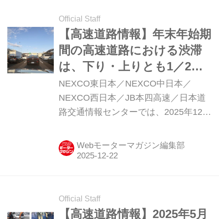
Official Staff
【高速道路情報】年末年始期
間の高速道路における渋滞
は、下り・上りとも1／2〜3
が大渋滞！
NEXCO東日本／NEXCO中日本／
NEXCO西日本／JB本四高速／日本道
路交通情報センターでは、2025年12月
26日〜2026年1月4日の年末年始期間
の高速道路での交通集中による渋滞予
Webモーターマガジン編集部
測を発表している。（タイトル写真は
イメージです）
Official Staff
【高速道路情報】2025年5月