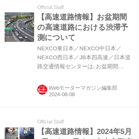
Official Staff
【高速道路情報】お盆期間
の高速道路における渋滞予
測について
NEXCO東日本／NEXCO中日本／
NEXCO西日本／JB本四高速／日本道
路交通情報センターは､お盆期間
〔2024年8月8日（木）～8月18日
（日）の11日間〕の高速道路での交通
Webモーターマガジン編集部
集中による渋滞予測（10km以上の交
通集中渋滞）を発表している。（タイ
トル写真はイメージです）
Official Staff
【高速道路情報】2024年5月