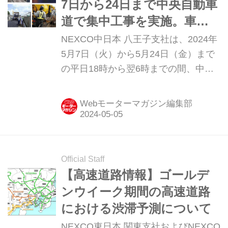
7日から24日まで中央自動車
道で集中工事を実施。車線
規制による渋滞に注意！
NEXCO中日本 八王子支社は、2024年
5月7日（火）から5月24日（金）まで
の平日18時から翌6時までの間、中央
自動車道（中央道）の高井戸インター
チェンジ（IC）～八王子IC間で集中工
Webモーターマガジン編集部
事を行い、車線規制を実施する。（タ
イトル写真はイメージです）
Official Staff
【高速道路情報】ゴールデ
ンウイーク期間の高速道路
における渋滞予測について
NEXCO東日本 関東支社およびNEXCO