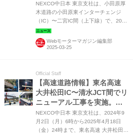
施。渋滞が予測されるので
NEXCO中日本 東京支社は、小田原厚
迂回を！
木道路の小田原東インターチェンジ
（IC）〜二宮IC間（上下線）で、2025
年4月7日（月）9時から8月8日（金）
24時までリニューアル工事を実施す
Webモーターマガジン編集部
る。
Official Staff
【高速道路情報】東名高速
大井松田IC〜清水JCT間でリ
ニューアル工事を実施。
2025年4月18日までの229日
NEXCO中日本 東京支社は、2024年9
間
月2日（月）6時から2025年4月18日
（金）24時まで、東名高速 大井松田イ