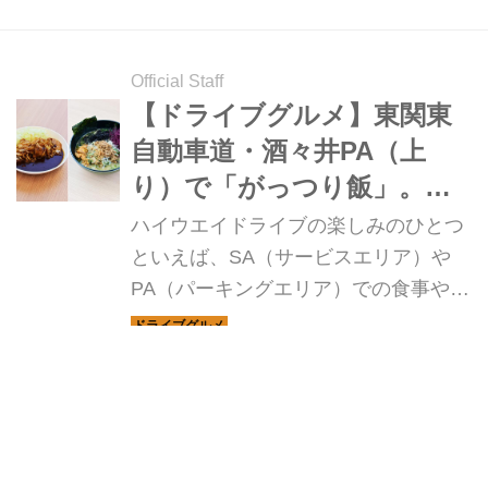
が、ここではWebモーターマガジンの
読者諸氏にも興味深い「はたらくクル
マ」にフォーカスして紹介していこ
Official Staff
う。
【ドライブグルメ】東関東
自動車道・酒々井PA（上
り）で「がっつり飯」。バ
ラエティ豊かなカレーとラ
ハイウエイドライブの楽しみのひとつ
ーメンを楽しむ！
といえば、SA（サービスエリア）や
PA（パーキングエリア）での食事やお
みやげ。今回は東関東自動車道・酒々
井PA（上り）のグルメ、「2度美味し
Webモーターマガジン編集部
い満腹カレー」と「千葉味噌らーめ
ん」を紹介しよう。
MotorMagazine誌 連動型特別企画