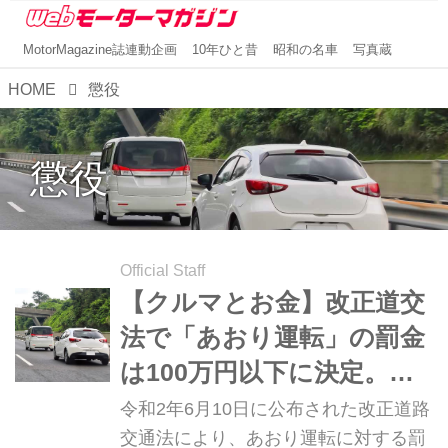
MotorMagazine誌連動企画
10年ひと昔
昭和の名車
写真蔵
HOME
懲役
懲役
Official Staff
【クルマとお金】改正道交
法で「あおり運転」の罰金
は100万円以下に決定。た
だ、それだけでは済まない
令和2年6月10日に公布された改正道路
重大な犯罪でもある
交通法により、あおり運転に対する罰