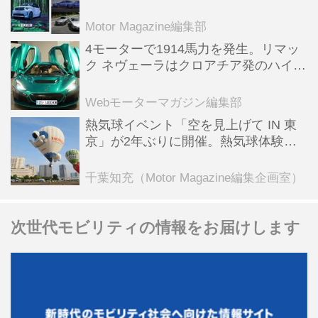
スポーツ＆スーパーカー情報も満載
Motor Magazine編集部
4モーターで1914馬力を発生。リマッ
ク ネヴェーラはクロアチア発のハイパ
ーBEV【スーパーカークロニクル・完
全版／115】
Webモーターマガジン編集部
熱気球イベント「空を見上げて IN 東
京」が2年ぶりに開催。熱気球体験搭
乗会や模型飛行機づくり教室などのコ
ンテンツも
千葉知充（Motor Magazine編集企画室）
次世代モビリティの情報をお届けします