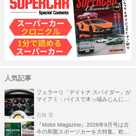
人気記事
フェラーリ「デイトナ スパイダー」が
マイアミ・バイスで木っ端みじんにな
った後「テスタロッサ」に化けた理由
石橋 寛
『Motor Magazine』2026年9月号は古
今の和製スポーツカーを大特集。欧州