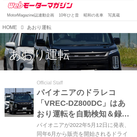
MotorMagazine誌連動企画
10年ひと昔
昭和の名車
写真蔵
HOME
あおり運転
あおり運転
Official Staff
パイオニアのドラレコ
「VREC-DZ800DC」はあ
おり運転を自動検知＆録画
する、だけじゃない安全機
パイオニアが2022年5月12日に発表、
能の数々
同年6月から販売を開始されるドライ