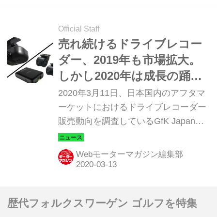
内容を見ていこう。
Official Staff
売れ続けるドライブレコー
ダー、2019年も市場拡大。
しかし2020年は成長の踊り
場になりそうな気配も
2020年3月11日、日本国内のアフタマ
ーケットにおけるドライブレコーダー
販売動向を調査しているGfK Japan
は、2019年の調査結果を発表した。な
おこの調査はカー用品量販店や家電量
Webモーターマガジン編集部
販店、インターネット通販などでの販
売実績を元に、市場規模相当に拡大推
計したものだ。
歴代フォルクスワーゲン ゴルフを特集