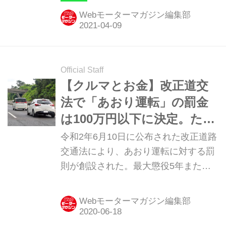
Webモーターマガジン編集部
Official Staff
【クルマとお金】改正道交
法で「あおり運転」の罰金
は100万円以下に決定。た
だ、それだけでは済まない
令和2年6月10日に公布された改正道路
重大な犯罪でもある
交通法により、あおり運転に対する罰
則が創設された。最大懲役5年または
100万円の罰金に処せられ、一発免停
という重罪となる。他にもこれに合わ
Webモーターマガジン編集部
せるように危険運転致死傷罪の対象も
拡大されることになった。それぞれの