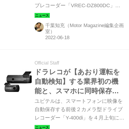
ブレコーダー「VREC-DZ800DC」に
は、トラブルを未然に回避するための
アシスト機能が備わっている。昼夜を
千葉知充（Motor Magazine編集企画
問わずに鮮明な画質で録画できるとい
室）
うドライブレコーダーのメイン機能は
もちろんのこと、駐車中に24時間365
日の監視機能など多くのシステムを搭
Official Staff
載している。
ドラレコが【あおり運転を
自動検知】する業界初の機
能と、スマホに同時保存で
きるユピテル「Y-400di」
ユピテルは、スマートフォンに映像を
自動保存する前後２カメラ型ドライブ
レコーダー「Y-400di」を４月上旬に発
売する。価格はオープン。