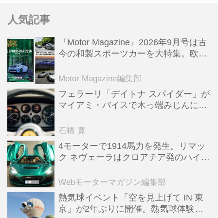
人気記事
『Motor Magazine』2026年9月号は古
今の和製スポーツカーを大特集。欧州
スポーツ＆スーパーカー情報も満載
Motor Magazine編集部
フェラーリ「デイトナ スパイダー」が
マイアミ・バイスで木っ端みじんにな
った後「テスタロッサ」に化けた理由
石橋 寛
4モーターで1914馬力を発生。リマッ
ク ネヴェーラはクロアチア発のハイパ
ーBEV【スーパーカークロニクル・完
全版／115】
Webモーターマガジン編集部
熱気球イベント「空を見上げて IN 東
京」が2年ぶりに開催。熱気球体験搭