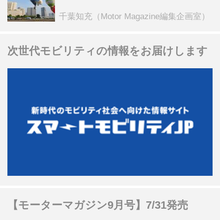
乗会や模型飛行機づくり教室などのコ
ンテンツも
千葉知充（Motor Magazine編集企画室）
次世代モビリティの情報をお届けします
【モーターマガジン9月号】7/31発売