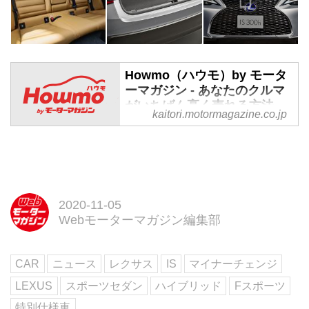
Howmo（ハウモ）by モータ
ーマガジン - あなたのクルマ
がいちばん高く売れる方法
kaitori.motormagazine.co.jp
は？車買取査定の雑学サイト
あなたのクルマがいちばん高く売
れる方法は？車買取査定の雑学サ
イト
2020-11-05
Webモーターマガジン編集部
CAR
ニュース
レクサス
IS
マイナーチェンジ
LEXUS
スポーツセダン
ハイブリッド
Fスポーツ
特別仕様車