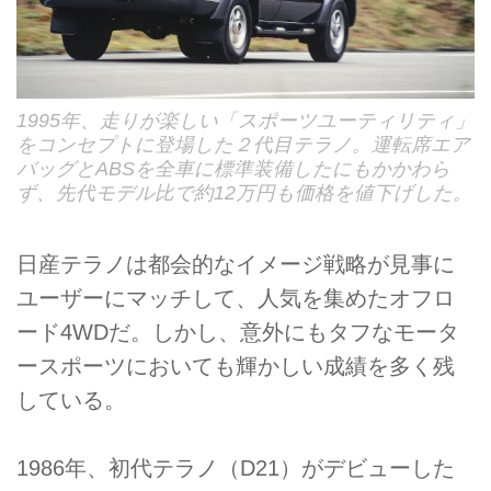
1995年、走りが楽しい「スポーツユーティリティ」
をコンセプトに登場した２代目テラノ。運転席エア
バッグとABSを全車に標準装備したにもかかわら
ず、先代モデル比で約12万円も価格を値下げした。
日産テラノは都会的なイメージ戦略が見事に
ユーザーにマッチして、人気を集めたオフロ
ード4WDだ。しかし、意外にもタフなモータ
ースポーツにおいても輝かしい成績を多く残
している。
1986年、初代テラノ（D21）がデビューした