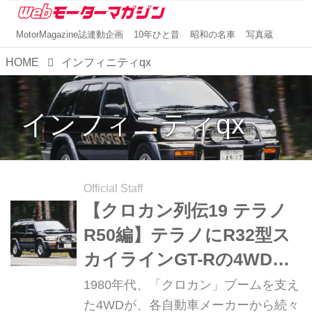
MotorMagazine誌連動企画
10年ひと昔
昭和の名車
写真蔵
HOME
インフィニティqx
インフィニティqx
Official Staff
【クロカン列伝19 テラノ
R50編】テラノにR32型ス
カイラインGT-Rの4WDシ
ステムを投入
1980年代、「クロカン」ブームを支え
た4WDが、各自動車メーカーから続々