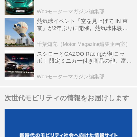
ーBEV【スーパーカークロニクル・完
全版／115】
Webモーターマガジン編集部
熱気球イベント「空を見上げて IN 東
京」が2年ぶりに開催。熱気球体験搭
乗会や模型飛行機づくり教室などのコ
ンテンツも
千葉知充（Motor Magazine編集企画室）
スシローとGAZOO Racingが初コラ
ボ！ 限定ミニカー付き商品の他、富士
スピードウェイのイベント体験があた
る抽選企画などを展開
Webモーターマガジン編集部
次世代モビリティの情報をお届けします