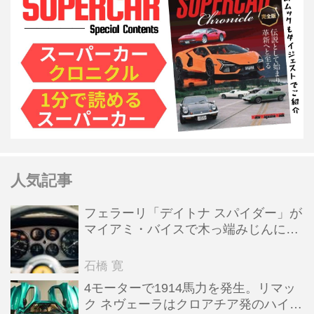
人気記事
フェラーリ「デイトナ スパイダー」が
マイアミ・バイスで木っ端みじんにな
った後「テスタロッサ」に化けた理由
石橋 寛
4モーターで1914馬力を発生。リマッ
ク ネヴェーラはクロアチア発のハイパ