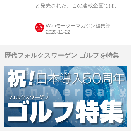
と発売された。この連載企画では、今
でいうSUVとは、ひと味もふた味も異
なる「泥臭さやワイルドさ」を前面に
Webモーターマガジン編集部
押し出したクロカン4WDを紹介する。
第19弾は「2代目 テラノ」だ。
歴代フォルクスワーゲン ゴルフを特集