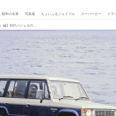
昭和の名車
写真蔵
ちょいふるジョイフル
スーパーカー
ドラ
【クロカン列伝20 初代パジェロ（L系）編】初代パジェロのベースモデルはピックアップトラックだった