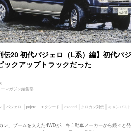
列伝20 初代パジェロ（L系）編】初代パ
ピックアップトラックだった
6
ターマガジン編集部
シ
パジェロ
pajero
エクシード
exceed
クロカン列伝
キャンバス
クロカン」ブームを支えた4WDが、各自動車メーカーから続々と