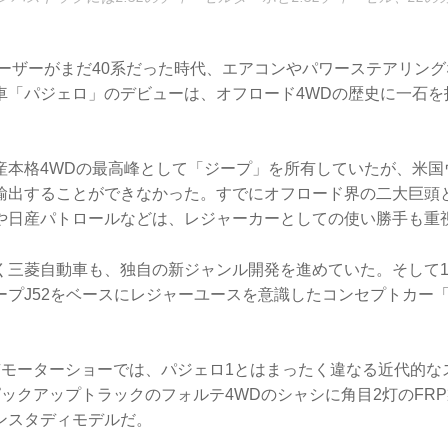
ルーザーがまだ40系だった時代、エアコンやパワーステアリン
車「パジェロ」のデビューは、オフロード4WDの歴史に一石を
産本格4WDの最高峰として「ジープ」を所有していたが、米国
輸出することができなかった。すでにオフロード界の二大巨頭
や日産パトロールなどは、レジャーカーとしての使い勝手も重
く三菱自動車も、独自の新ジャンル開発を進めていた。そして1
ープJ52をベースにレジャーユースを意識したコンセプトカー
京モーターショーでは、パジェロ1とはまったく違なる近代的な
ピックアップトラックのフォルテ4WDのシャシに角目2灯のFR
ンスタディモデルだ。