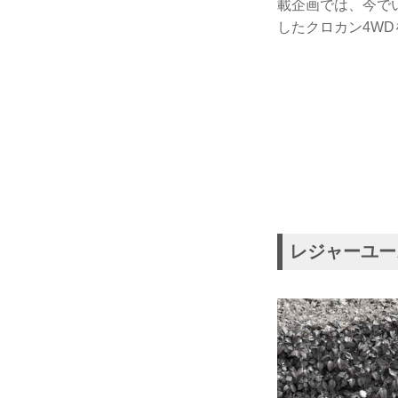
載企画では、今で
したクロカン4W
レジャーユー