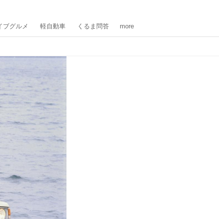
イブグルメ
軽自動車
くるま問答
more