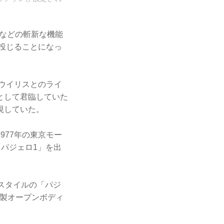
グなどの斬新な機能
投じることになっ
ウイリスとのライ
として君臨していた
視していた。
977年の東京モー
「パジェロ1」を出
スタイルの「パジ
P製オープンボディ