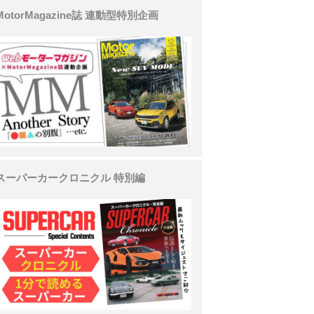
MotorMagazine誌 連動型特別企画
スーパーカークロニクル 特別編