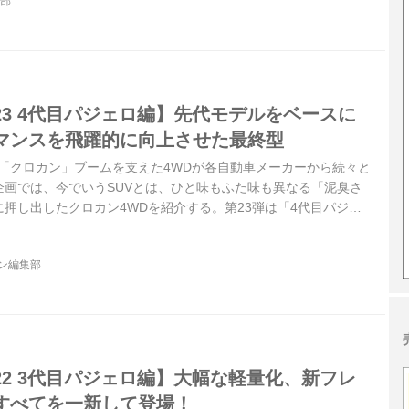
集部
3 4代目パジェロ編】先代モデルをベースに
マンスを飛躍的に向上させた最終型
けて「クロカン」ブームを支えた4WDが各自動車メーカーから続々と
企画では、今でいうSUVとは、ひと味もふた味も異なる「泥臭さ
押し出したクロカン4WDを紹介する。第23弾は「4代目パジェ
ジン編集部
2 3代目パジェロ編】大幅な軽量化、新フレ
すべてを一新して登場！