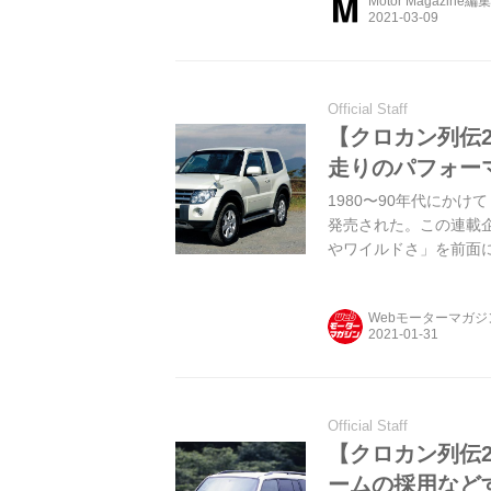
Motor Magazine編
Official Staff
【クロカン列伝2
走りのパフォー
1980〜90年代にか
発売された。この連載
やワイルドさ」を前面に
ロ」だ。
Webモーターマガ
Official Staff
【クロカン列伝2
ームの採用など