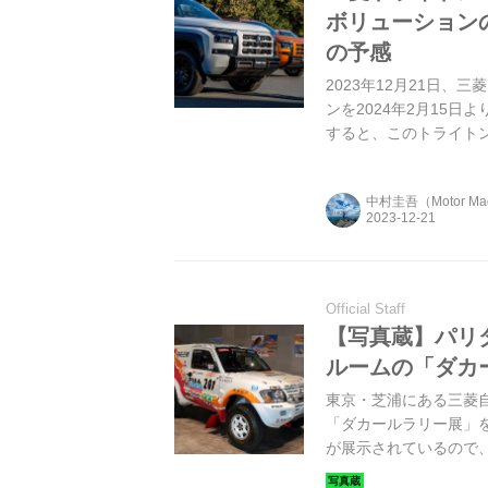
ボリューション
の予感
2023年12月21日
ンを2024年2月15
すると、このトライト
術を搭載し、三菱伝統
菱らしいクルマだとい
中村圭吾（Motor Ma
Official Staff
【写真蔵】パリ
ルームの「ダカ
東京・芝浦にある三菱自
「ダカールラリー展」を
が展示されているので