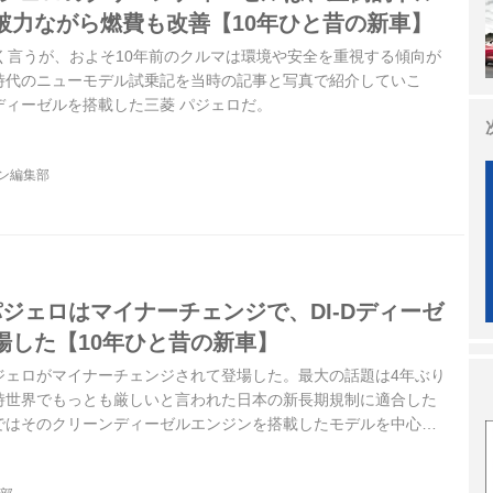
破力ながら燃費も改善【10年ひと昔の新車】
く言うが、およそ10年前のクルマは環境や安全を重視する傾向が
時代のニューモデル試乗記を当時の記事と写真で紹介していこ
ディーゼルを搭載した三菱 パジェロだ。
ジン編集部
ジェロはマイナーチェンジで、DI-Dディーゼ
場した【10年ひと昔の新車】
目パジェロがマイナーチェンジされて登場した。最大の話題は4年ぶり
時世界でもっとも厳しいと言われた日本の新長期規制に適合した
ではそのクリーンディーゼルエンジンを搭載したモデルを中心
れた国内試乗会の模様を振り返ってみよう。（以下の試乗記は、
008年11月号より）