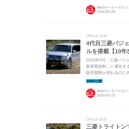
Webモーターマガ
Official Staff
4代目三菱パジ
ルを搭載【10
2010年9月、三菱パ
新長期規制」に適合す
販売期限が切れるのに伴
もたらした走りはどん
のの模様を振り返ってみよう
Webモーターマガ
り）
Official Staff
三菱トライトン