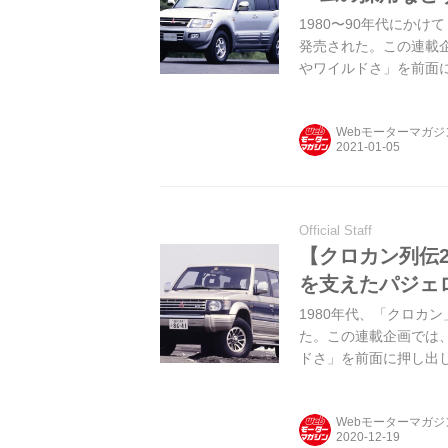
1980〜90年代にか
発売された。この連載
やワイルドさ」を前面に
ロ」だ。 ラダーフレー
ノコック」を採用 3代
Webモーターマガ
ップされていたショート
ートボディ（V60系）
のみで登場。...
Official Staff
【クロカン列伝2
を支えたパジェ
1980年代、「クロカ
た。この連載企画では
ドさ」を前面に押し出し
Webモーターマガ