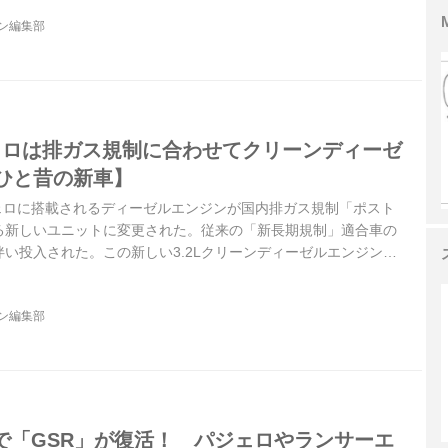
ジン編集部
ェロは排ガス規制に合わせてクリーンディーゼ
年ひと昔の新車】
ジェロに搭載されるディーゼルエンジンが国内排ガス規制「ポスト
る新しいユニットに変更された。従来の「新長期規制」適合車の
い投入された。この新しい3.2Lクリーンディーゼルエンジンが
なものだったのか。ここでは登場後まもなく行われた国内試乗会
。（以下の試乗記は、Motor Magazine 2010年11月号よ
ジン編集部
で「GSR」が復活！ パジェロやランサーエ