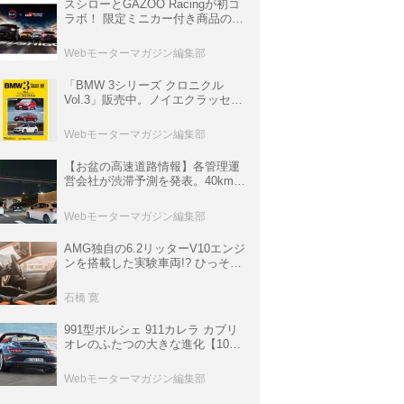
スシローとGAZOO Racingが初コ
ラボ！ 限定ミニカー付き商品の
他、富士スピードウェイのイベン
ト体験があたる抽選企画などを展
Webモーターマガジン編集部
開
「BMW 3シリーズ クロニクル
Vol.3」販売中。ノイエクラッセか
ら3シリーズへ、誕生50周年記念
ムック
Webモーターマガジン編集部
【お盆の高速道路情報】各管理運
営会社が渋滞予測を発表。40km以
上の渋滞を予測されている道が複
数ある
Webモーターマガジン編集部
AMG独自の6.2リッターV10エンジ
ンを搭載した実験車両!? ひっそり
生き残っていた「CLK DTM AMG
P900 プロトタイプ」とは
石橋 寛
991型ポルシェ 911カレラ カブリ
オレのふたつの大きな進化【10年
ひと昔の新車】
Webモーターマガジン編集部