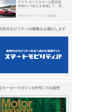
テスラ ロードスターは最高速
400km／h以上を達成して、世界
最速を目指すハイパーEV【スーパ
ーカークロニクル・完全版／
Webモーターマガジン編集部
113】
次世代モビリティの情報をお届けします
【モーターマガジン9月号】7/31発売