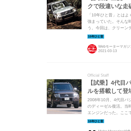
クで段違いな走
「10年ひと昔」とはよ
強まっていた。そんな
う。今回は、クリーン
Webモーターマガ
Official Staff
【試乗】4代目パ
ルを搭載して登
2008年10月、4代
のディーゼル復活。当
エンジンだった。ここ
に、河口湖近辺で行わ
Motor Magazine 2