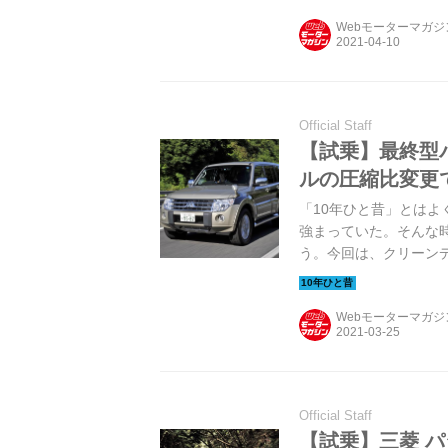
Webモーターマガ
Official Staff
【試乗】最終型パ
ルの圧縮比変更
「10年ひと昔」とはよ
強まっていた。そんな
う。今回は、クリーン
Webモーターマガ
Official Staff
【試乗】三菱 