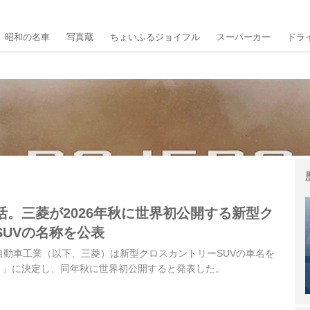
昭和の名車
写真蔵
ちょいふるジョイフル
スーパーカー
ドラ
活。三菱が2026年秋に世界初公開する新型ク
SUVの名称を公表
三菱自動車工業（以下、三菱）は新型クロスカントリーSUVの車名を
O）」に決定し、同年秋に世界初公開すると発表した。