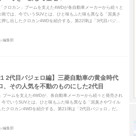
けて「クロカン」ブームを支えた4WDが各自動車メーカーから続々と
企画では、今でいうSUVとは、ひと味もふた味も異なる「泥臭さ
押し出したクロカン4WDを紹介する。第22弾は「3代目パジェ
ムとモノコックを組み合わせた「ビルトイン ラダーフレーム モ
目パジェロがデビューしたのは1999年のこと。先代までラインア
ジン編集部
ボディの幌モデル「Jトップ」は廃止され、2ドア5人乗りのショ
と、4ドア7人乗りのロングボディ（V70系）のメタルトップボディ
1 2代目パジェロ編】三菱自動車の黄金時代
ロ、その人気を不動のものにした2代目
ン」ブームを支えた4WDが、各自動車メーカーから続々と発売され
、今でいうSUVとは、ひと味もふた味も異なる「泥臭さやワイル
たクロカン4WDを紹介する。第21弾は「2代目パジェロ」だ。
ジン編集部