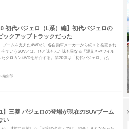
0 初代パジェロ（L系）編】初代パジェロの
ピックアップトラックだった
ン」ブームを支えた4WDが、各自動車メーカーから続々と発売され
、今でいうSUVとは、ひと味もふた味も異なる「泥臭さやワイル
たクロカン4WDを紹介する。第20弾は「初代パジェロ」だ。
ジン編集部
41】三菱 パジェロの登場が現在のSUVブーム
ない
、か。以前に連載した「昭和の名車」では、紹介しきれなかった