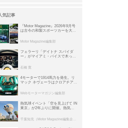
人気記事
『Motor Magazine』2026年9月号
は古今の和製スポーツカーを大特
集。欧州スポーツ＆スーパーカー
情報も満載
Motor Magazine編集部
フェラーリ「デイトナ スパイダ
ー」がマイアミ・バイスで木っ端
みじんになった後「テスタロッ
サ」に化けた理由
石橋 寛
4モーターで1914馬力を発生。リ
マック ネヴェーラはクロアチア発
のハイパーBEV【スーパーカーク
ロニクル・完全版／115】
Webモーターマガジン編集部
熱気球イベント「空を見上げて IN
東京」が2年ぶりに開催。熱気球
体験搭乗会や模型飛行機づくり教
室などのコンテンツも
千葉知充（Motor Magazine編集企画室）