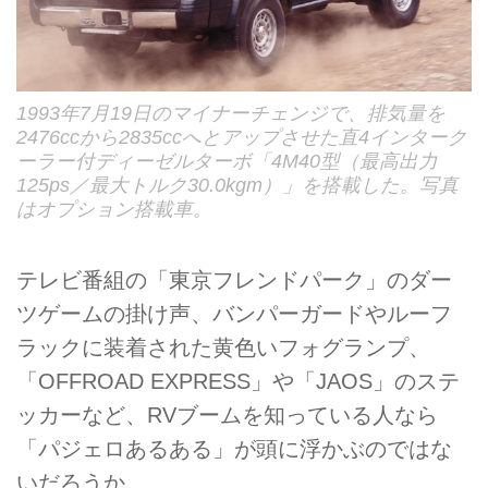
1993年7月19日のマイナーチェンジで、排気量を
2476ccから2835ccへとアップさせた直4インターク
ーラー付ディーゼルターボ「4M40型（最高出力
125ps／最大トルク30.0kgm）」を搭載した。写真
はオプション搭載車。
テレビ番組の「東京フレンドパーク」のダー
ツゲームの掛け声、バンパーガードやルーフ
ラックに装着された黄色いフォグランプ、
「OFFROAD EXPRESS」や「JAOS」のステ
ッカーなど、RVブームを知っている人なら
「パジェロあるある」が頭に浮かぶのではな
いだろうか。