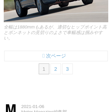
全幅は1880mmもあるが、適切なヒップポイント高
とボンネットの見切りのよさで車幅感は掴みやす
い。
次ページ
1
2
3
2021-01-06
Motor Magazine編集部