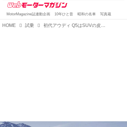
MotorMagazine誌連動企画
10年ひと昔
昭和の名車
写真蔵
HOME
試乗
初代アウディ Q5はSUVの皮を被ったスポーツカーだった【ヒットの法則469】